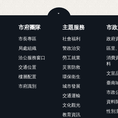
關閉
市府團隊
主題服務
市政
市長專區
社會福利
政府
局處組織
警政治安
區里
洽公服務窗口
勞工就業
消費
料
交通位置
災害防救
文宣
樓層配置
環保衛生
臺南
市府識別
城市發展
市政
交通運輸
資料
文化觀光
性別
教育資訊