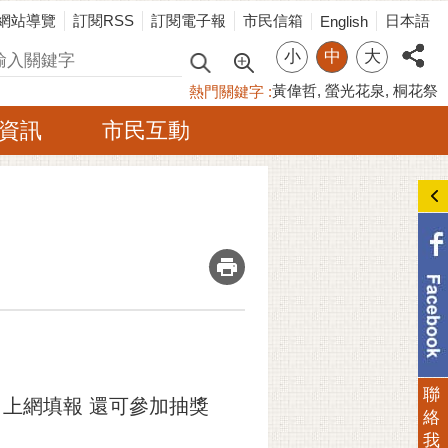
網站導覽
訂閱RSS
訂閱電子報
市民信箱
日本語
English
小
中
大
尋
黃偉哲
螢光花泉
桐花祭
熱門關鍵字
資訊
市民互動
_
聯
， 上網填報 還可參加抽獎
絡
我