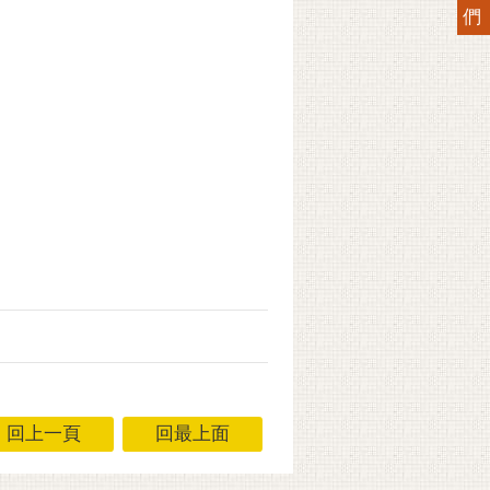
們
回上一頁
回最上面