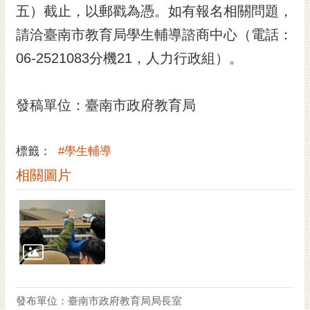
私
五）截止，以郵戳為憑。如有報名相關問題，
權
請洽臺南市教育局學生輔導諮商中心（電話：
及
安
06-2521083分機21，人力行政組）。
全
政
策
發稿單位：臺南市政府教育局
網
站
標籤：
#學生輔導
資
料
相關圖片
開
放
宣
告
市
府
交
發布單位：臺南市政府教育局局長室