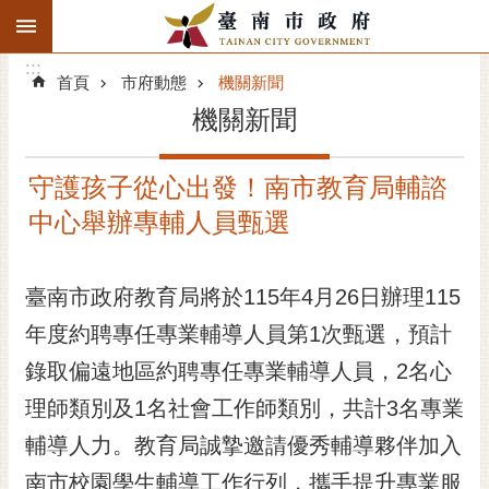
:::
搜
:::
跳到主要內容區塊
尋
:::
進
首頁
市府動態
機關新聞
階
機關新聞
搜
尋
守護孩子從心出發！南市教育局輔諮
精彩府城
中心舉辦專輔人員甄選
市府動態
臺南市政府教育局將於115年4月26日辦理115
市府團隊
年度約聘專任專業輔導人員第1次甄選，預計
主題服務
錄取偏遠地區約聘專任專業輔導人員，2名心
市政資訊
理師類別及1名社會工作師類別，共計3名專業
輔導人力。教育局誠摯邀請優秀輔導夥伴加入
市民互動
南市校園學生輔導工作行列，攜手提升專業服