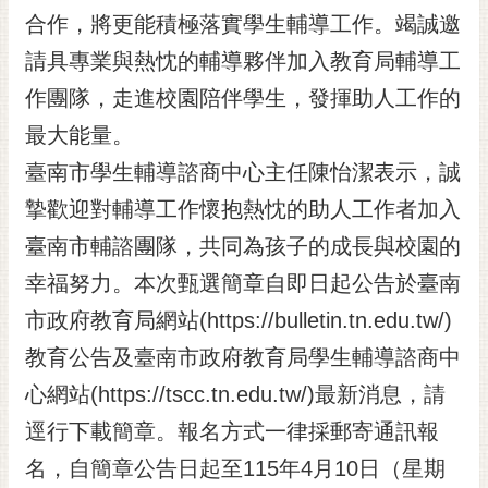
RSS
合作，將更能積極落實學生輔導工作。竭誠邀
請具專業與熱忱的輔導夥伴加入教育局輔導工
訂
閱
作團隊，走進校園陪伴學生，發揮助人工作的
電
最大能量。
子
報
臺南市學生輔導諮商中心主任陳怡潔表示，誠
市
摯歡迎對輔導工作懷抱熱忱的助人工作者加入
民
臺南市輔諮團隊，共同為孩子的成長與校園的
信
幸福努力。本次甄選簡章自即日起公告於臺南
箱
市政府教育局網站(https://bulletin.tn.edu.tw/)
English
教育公告及臺南市政府教育局學生輔導諮商中
日
本
心網站(https://tscc.tn.edu.tw/)最新消息，請
語
逕行下載簡章。報名方式一律採郵寄通訊報
名，自簡章公告日起至115年4月10日（星期
隱