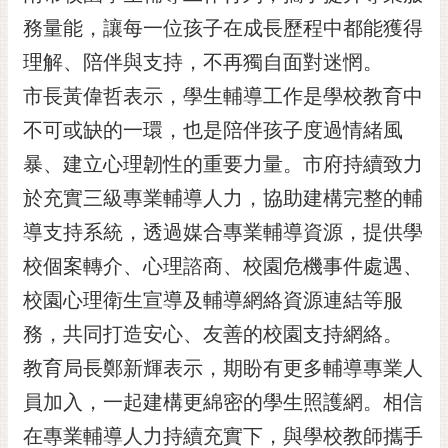
黃
務量能，讓每一位孩子在成長歷程中都能獲得
偉
理解、陪伴與支持，不再獨自面對迷惘。
哲
市長黃偉哲表示，學生輔導工作是學校教育中
螢
不可或缺的一環，也是陪伴孩子度過情緒風
光
花
暴、建立心理韌性的重要力量。市府持續致力
泉
於充實三級專業輔導人力，協助建構完整的輔
桐
導支持系統，透過媒合專業輔導資源，提供學
花
校個案轉介、心理諮商、校園危機事件處遇、
祭
校園心理衛生宣導及輔導網絡資源連結等服
網
務，共同打造安心、友善的校園支持網絡。
站
導
教育局長鄭新輝表示，期盼有更多輔導專業人
覽
員加入，一起建構更綿密的學生照護網。相信
訂
在專業輔導人力持續充實下，與學校教師攜手
閱