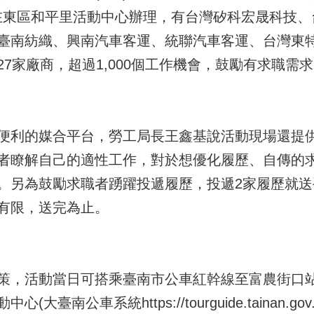
2時在東區和平里活動中心辦理，有台灣矽科宏晟科技
臺南紡織、興南汽車客運、統聯汽車客運、台灣東
7家廠商，超過1,000個工作機會，鼓勵有求職需
便利的媒合平台，勞工局長王鑫基說活動現場還提供
者瞭解自己的適性工作，對於想優化履歷、自傳的
。另為鼓勵求職者踴躍投遞履歷，投遞2家履歷就
有限，送完為止。
策，活動當日可搭乘臺南市公車紅幹線至富農街口站牌
臺南公車系統https://tourguide.tainan.g