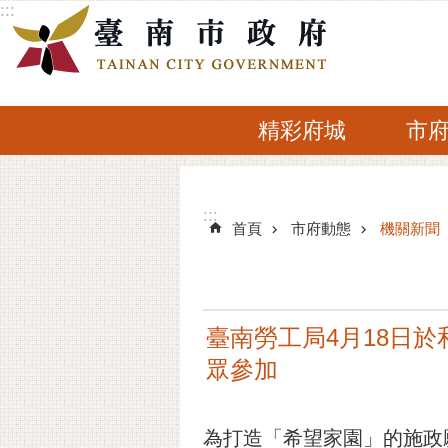
:::
跳到主要內容區塊
精彩府城
市
:::
:::
首頁
市府動態
機關新聞
臺南勞工局4月18日於
眾參加
為打造「希望家園」的施政願