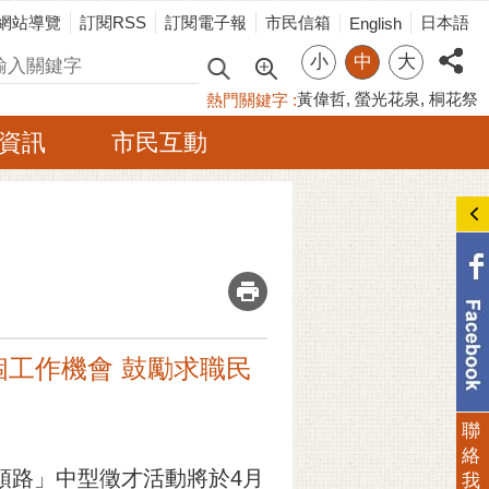
網站導覽
訂閱RSS
訂閱電子報
市民信箱
日本語
English
小
中
大
尋
黃偉哲
螢光花泉
桐花祭
熱門關鍵字
資訊
市民互動
_
個工作機會 鼓勵求職民
聯
絡
呷頭路」中型徵才活動將於4月
我