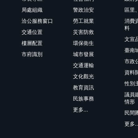
局處組織
警政治安
區里
洽公服務窗口
勞工就業
消費
料
交通位置
災害防救
文宣
樓層配置
環保衛生
臺南
市府識別
城市發展
市政
交通運輸
資料
文化觀光
性別
教育資訊
議員
民族事務
情形
更多...
民間
更多..