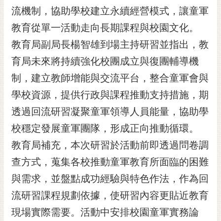
RSS
流機制，協助學校建立永續經營模式，讓童軍
教育從單一活動走向長期課程與校園文化。
訂
閱
教育局副局長楊智雄到場主持研習並指出，教
電
育局未來將持續強化校團成立與復團輔導機
子
報
制，建立教師增能與交流平台，整合童軍會與
市
學校資源，提供行政與課程推動支持措施，期
民
透過回流研習凝聚童軍領導人員能量，協助學
信
校穩定發展童軍團隊，形成正向推動循環。
箱
教育局補充，本次研習於活動前即透過問卷調
English
查方式，蒐集各校推動童軍教育所面臨的困難
日
本
與需求，並盤點成功經驗與特色作法，作為回
語
流研習課程規劃依據，使研習內容更貼近教育
現場實際需要。活動中安排校園童軍實務論
隱