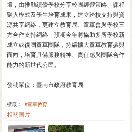
私
壇，由推動績優學校分享校團經營策略、課程
權
融入模式及學生培育成果，建立跨校支持與資
及
安
源共享網絡，更建立教育局、童軍會與學校三
全
方合作支持網絡，預期今年將協助多所學校新
政
策
成立或復團童軍團隊，持續擴大童軍教育參與
網
面向，培育具備服務精神、責任感與團隊合作
站
能力的新世代公民。
資
料
開
發稿單位：臺南市政府教育局
放
宣
告
標籤：
#童軍教育
市
相關圖片
府
交