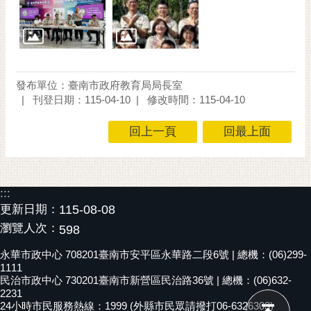
通
位
置
發布單位：臺南市政府教育局局長室
刊登日期：115-04-10
修改時間：115-04-10
回上一頁
回最上面
:::
更新日期：
115-08-08
瀏覽人次：
598
永華市政中心 708201臺南市安平區永華路二段6號 | 總機：(06)299-
1111
民治市政中心 730201臺南市新營區民治路36號 | 總機：(06)632-
2231
24小時市民服務熱線：1999 (外縣市民眾請撥打06-6326303)