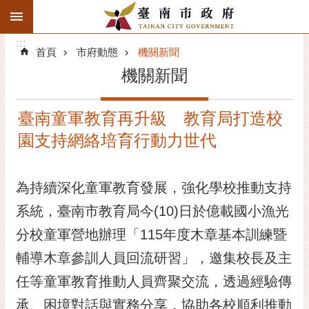
:::
搜
:::
跳到主要內容區塊
尋
:::
進
首頁
市府動態
機關新聞
階
機關新聞
搜
尋
臺南童軍教育再升級 教育局打造校
精彩府城
園支持網絡培育行動力世代
市府動態
為持續深化童軍教育發展，強化學校推動支持
市府團隊
系統，臺南市教育局今(10)日於億載國小漁光
主題服務
分校童軍營地辦理「115年度木章基本訓練暨
市政資訊
輔導木章參訓人員回流研習」，邀集校長及主
任等童軍教育推動人員齊聚交流，透過經驗傳
市民互動
承、困境對話與實務分享，協助各校順利推動