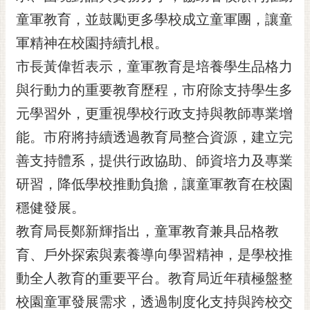
黃
童軍教育，並鼓勵更多學校成立童軍團，讓童
偉
軍精神在校園持續扎根。
哲
市長黃偉哲表示，童軍教育是培養學生品格力
螢
與行動力的重要教育歷程，市府除支持學生多
光
花
元學習外，更重視學校行政支持與教師專業增
泉
能。市府將持續透過教育局整合資源，建立完
桐
善支持體系，提供行政協助、師資培力及專業
花
研習，降低學校推動負擔，讓童軍教育在校園
祭
穩健發展。
網
教育局長鄭新輝指出，童軍教育兼具品格教
站
導
育、戶外探索與素養導向學習精神，是學校推
覽
動全人教育的重要平台。教育局近年積極盤整
訂
校園童軍發展需求，透過制度化支持與跨校交
閱