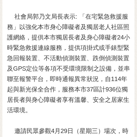
RSS
社會局郭乃文局長表示: 「在宅緊急救援服
訂
閱
務」以強化本市身心障礙者及獨居老人社區照
電
護網絡，提供本市獨居長者及身心障礙者24小
子
報
時緊急救援連線服務，提供項掛式或手錶型緊
急回報裝置、不活動偵測裝置、跌倒偵測裝置
市
民
及GPS定位等各項不受環境限制之設備，並串
信
聯至報警平台，即時通報異常狀況，自114年
箱
起與新光保全合作，服務本市37區計936位獨
English
居長者與身心障礙者享有溫馨、安全之居家生
日
活環境。
本
語
邀請民眾參觀4月29日（星期三）場次，時
隱