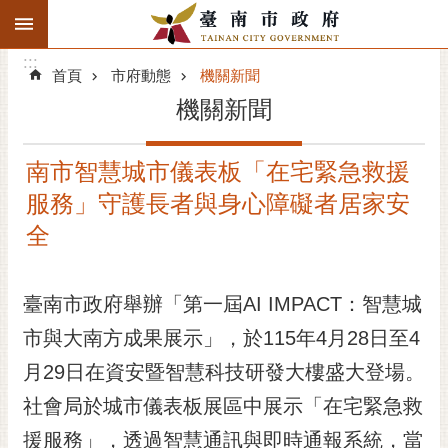
:::
搜
:::
跳到主要內容區塊
尋
:::
進
首頁
市府動態
機關新聞
階
機關新聞
搜
尋
南市智慧城市儀表板「在宅緊急救援
精彩府城
服務」守護長者與身心障礙者居家安
市府動態
全
市府團隊
臺南市政府舉辦「第一屆AI IMPACT：智慧城
主題服務
市與大南方成果展示」，於115年4月28日至4
月29日在資安暨智慧科技研發大樓盛大登場。
市政資訊
社會局於城市儀表板展區中展示「在宅緊急救
市民互動
援服務」，透過智慧通訊與即時通報系統，當