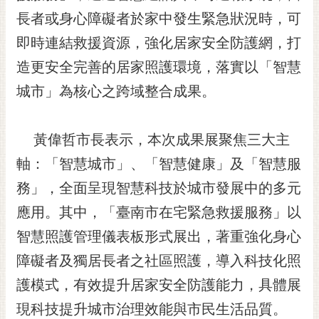
長者或身心障礙者於家中發生緊急狀況時，可
黃
偉
即時連結救援資源，強化居家安全防護網，打
哲
造更安全完善的居家照護環境，落實以「智慧
螢
城市」為核心之跨域整合成果。
光
花
泉
黃偉哲市長表示，本次成果展聚焦三大主
桐
軸：「智慧城市」、「智慧健康」及「智慧服
花
務」，全面呈現智慧科技於城市發展中的多元
祭
應用。其中，「臺南市在宅緊急救援服務」以
網
智慧照護管理儀表板形式展出，著重強化身心
站
導
障礙者及獨居長者之社區照護，導入科技化照
覽
護模式，有效提升居家安全防護能力，具體展
訂
現科技提升城市治理效能與市民生活品質。
閱