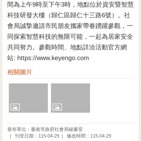
私
間為上午9時至下午3時，地點位於資安暨智慧
權
科技研發大樓（歸仁區歸仁十三路6號）。社
及
安
會局誠摯邀請市民朋友攜家帶眷踴躍參觀，一
全
同探索智慧科技的無限可能，一起為居家安全
政
策
共同努力。參觀時間、地點詳洽活動官方網
網
站: https://www.keyengo.com
站
相關圖片
資
料
開
放
宣
告
市
府
發布單位：臺南市政府社會局秘書室
交
刊登日期：115-04-29
修改時間：115-04-29