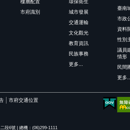
樓層配置
環保衛生
臺南
市府識別
城市發展
市政
交通運輸
資料
文化觀光
性別
教育資訊
議員
民族事務
情形
更多...
民間
更多..
告
市府交通位置
號 | 總機：(06)299-1111