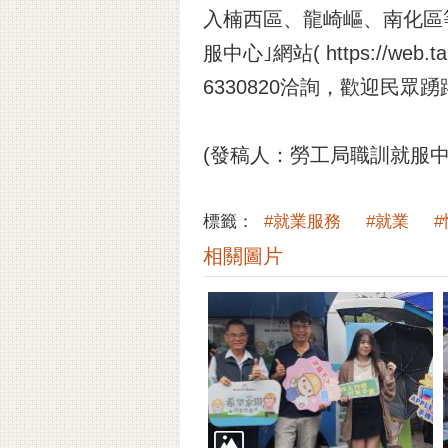
入楠西區、龍崎嶇、南化區
服中心｣網站( https://we
6330820洽詢，歡迎民眾
(發稿人：勞工局職訓就服中心 
標籤：
#就業服務
#就業
相關圖片