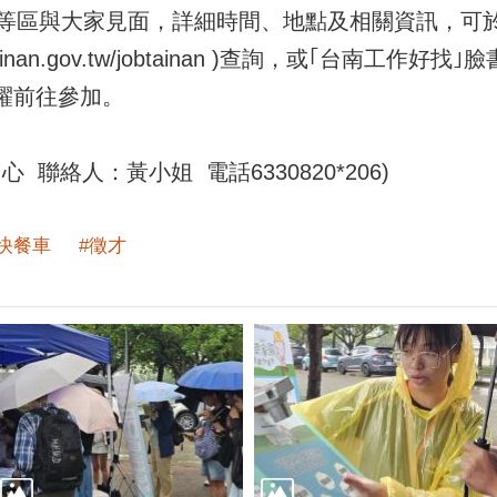
等區與大家見面，詳細時間、地點及相關資訊，可於
b.tainan.gov.tw/jobtainan )查詢，或｢台南工
踴躍前往參加。
聯絡人：黃小姐 電話6330820*206)
#快餐車
#徵才