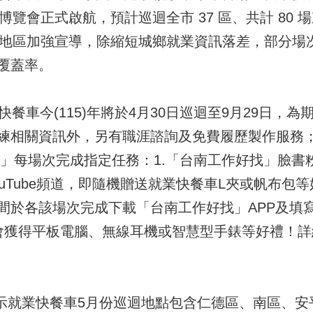
園博覽會正式啟航，預計巡迴全市 37 區、共計 80
偏鄉地區加強宣導，除縮短城鄉就業資訊落差，部分場
覆蓋率。
今(115)年將於4月30日巡迴至9月29日，為
練相關資訊外，另有職涯諮詢及免費履歷製作服務
」每場次完成指定任務：1.「台南工作好找」臉書
uTube頻道，即隨機贈送就業快餐車L夾或帆布包
間於各該場次完成下載「台南工作好找」APP及填
會獲得平板電腦、無線耳機或智慧型手錶等好禮！詳
業快餐車5月份巡迴地點包含仁德區、南區、安