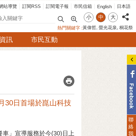
網站導覽
訂閱RSS
訂閱電子報
市民信箱
日本語
English
小
中
大
尋
黃偉哲
螢光花泉
桐花祭
熱門關鍵字
資訊
市民互動
_
月30日首場於崑山科技
聯
絡
」宣導服務於今(30)日上
我