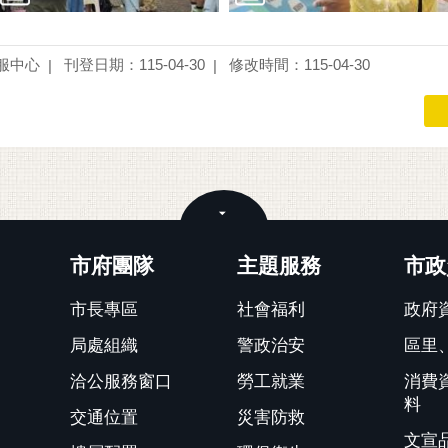
服中心
刊登日期：115-04-30
修改時間：115-04-30
關閉
市府團隊
主題服務
市政
市長專區
社會福利
政府
局處組織
警政治安
區里
洽公服務窗口
勞工就業
消費
料
交通位置
災害防救
文宣