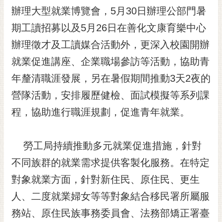
RSS
辦理大型就業博覽會，5月30日辦理公部門暑
期工讀招募以及5月26日在善化文康育樂中心
訂
閱
辦理徵才及工讀媒合活動外，更深入校園開辦
電
就業促進講座、企業職場參訪等活動，協助青
子
報
年釐清職涯發展，另在暑假期間推動3天2夜的
市
營隊活動，安排履歷健檢、面試模擬等系列課
民
程，協助進行職涯規劃，促進青年就業。
信
箱
勞工局持續推動多元就業促進措施，針對
English
不同族群的就業需求提供客製化服務。在特定
日
本
對象就業方面，針對新住民、原住民、更生
語
人、二度就業婦女等等對象結合移民署所屬服
務站、原住民族事務委員會、法務部矯正署臺
隱