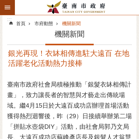
:::
搜
:::
跳到主要內容區塊
尋
:::
進
首頁
市府動態
機關新聞
階
機關新聞
搜
尋
銀光再現！衣缽相傳進駐大遠百 在地
精彩府城
活躍老化活動熱力接棒
市府動態
臺南市政府社會局積極推動「銀髮衣缽相傳計
市府團隊
畫」，致力讓長者的智慧與才藝走出傳統場
主題服務
域。繼4月15日於大遠百成功店辦理首場活動
市政資訊
獲得熱烈迴響後，昨（29）日接續舉辦第二場
「拼貼水壺袋DIY」活動，由社會局郭乃文局
市民互動
長、大遠百成功店蘇峰彥店長及銀髮人才翁慧