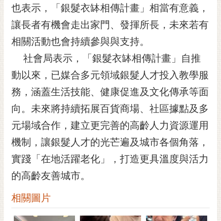
私
也表示，「銀髮衣缽相傳計畫」相當有意義，
權
讓長者有機會走出家門、發揮所長，未來若有
及
安
相關活動也會持續參與與支持。
全
社會局表示，「銀髮衣缽相傳計畫」自推
政
策
動以來，已媒合多元領域銀髮人才投入教學服
網
務，涵蓋生活技能、健康促進及文化傳承等面
站
向。未來將持續拓展百貨商場、社區據點及多
資
料
元場域合作，建立更完善的高齡人力資源運用
開
機制，讓銀髮人才的光芒遍及城市各個角落，
放
宣
實踐「在地活躍老化」，打造更具溫度與活力
告
的高齡友善城市。
市
相關圖片
府
交