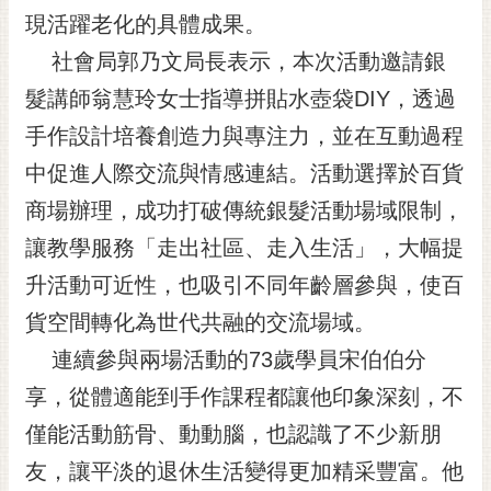
RSS
現活躍老化的具體成果。
社會局郭乃文局長表示，本次活動邀請銀
訂
閱
髮講師翁慧玲女士指導拼貼水壺袋DIY，透過
電
手作設計培養創造力與專注力，並在互動過程
子
報
中促進人際交流與情感連結。活動選擇於百貨
市
商場辦理，成功打破傳統銀髮活動場域限制，
民
讓教學服務「走出社區、走入生活」，大幅提
信
升活動可近性，也吸引不同年齡層參與，使百
箱
貨空間轉化為世代共融的交流場域。
English
連續參與兩場活動的73歲學員宋伯伯分
日
本
享，從體適能到手作課程都讓他印象深刻，不
語
僅能活動筋骨、動動腦，也認識了不少新朋
友，讓平淡的退休生活變得更加精采豐富。他
隱