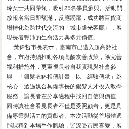
黃
玲女士共同帶領，吸引25名學員參與。活動開
偉
放報名當日即額滿，反應踴躍，成功將百貨商
哲
場轉化為跨世代交流的「城市銀光客廳」，展
螢
現長者豐沛的生命活力與多元價值。
光
花
黃偉哲市長表示，臺南市已邁入超高齡社
泉
會，市府持續推動各項高齡友善政策，除完善
桐
福利措施外，更重視長者自我實現與社會參
花
與。「銀髮衣缽相傳計畫」以「經驗傳承」為
祭
核心，透過媒合具備專長的銀髮人才投入教學
網
服務，讓長者在分享過程中找回自信與價值，
站
導
同時讓社會看見長者不僅是受照顧者，更是具
覽
備專業與活力的貢獻者。本次活動從首場體適
訂
能課程到本場手作體驗，皆深受市民喜愛，展
閱