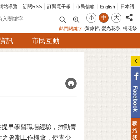
網站導覽
訂閱RSS
訂閱電子報
市民信箱
日本語
English
小
中
大
尋
黃偉哲
螢光花泉
桐花祭
熱門關鍵字
資訊
市民互動
_
聯
生提早學習職場經驗，推動青
絡
性之暑期工作機會，使青少
我