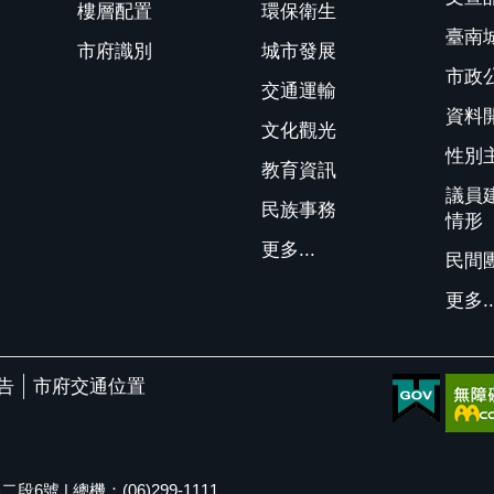
樓層配置
環保衛生
臺南
市府識別
城市發展
市政
交通運輸
資料
文化觀光
性別
教育資訊
議員
民族事務
情形
更多...
民間
更多..
告
市府交通位置
號 | 總機：(06)299-1111