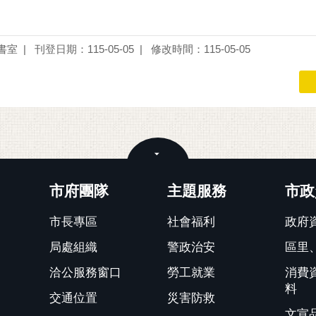
書室
刊登日期：115-05-05
修改時間：115-05-05
關閉
市府團隊
主題服務
市政
市長專區
社會福利
政府
局處組織
警政治安
區里
洽公服務窗口
勞工就業
消費
料
交通位置
災害防救
文宣