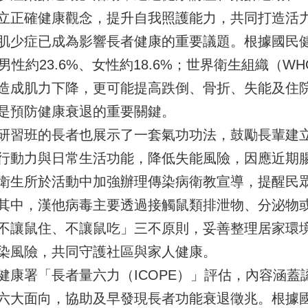
立正確健康觀念，提升自我照護能力，共同打造活
肌少症已成為影響長者健康的重要議題。根據國民
性約23.6%、女性約18.6%；世界衛生組織（WH
造成肌力下降，更可能提高跌倒、骨折、失能及住
是預防健康衰退的重要關鍵。
研習班的長者也展示了一套氣功功法，鼓勵長輩建
行動力與日常生活功能，降低失能風險，因應近期
衛生所於活動中加強辦理傳染病衛教宣導，提醒民
其中，漢他病毒主要透過接觸鼠類排泄物、分泌物
不讓鼠住、不讓鼠吃」三不原則，妥善整理居家環
染風險，共同守護社區與家人健康。
健康署「長者量六力（ICOPE）」評估，內容涵蓋
六大面向，協助及早發現長者功能衰退徵兆。根據國健