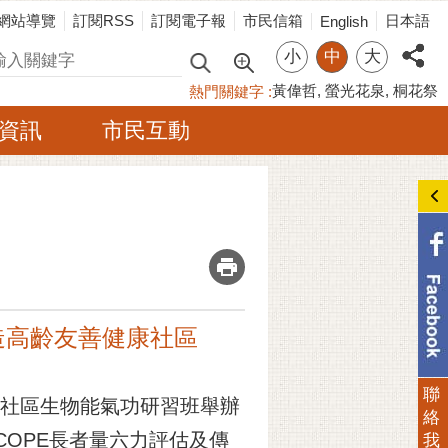
網站導覽
訂閱RSS
訂閱電子報
市民信箱
日本語
English
小
中
大
尋
黃偉哲
螢光花泉
桐花祭
熱門關鍵字
資訊
市民互動
_
造高齡友善健康社區
聯
伯社區生物能氣功研習班舉辦
絡
OPE長者量六力評估及傳
我