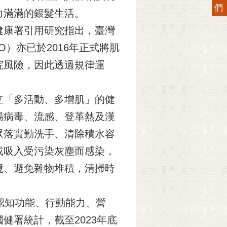
們
力滿滿的銀髮生活。
健康署引用研究指出，臺灣
O）亦已於2016年正式將肌
院風險，因此透過規律運
立「多活動、多增肌」的健
腸病毒、流感、登革熱及漢
眾落實勤洗手、清除積水容
或吸入受污染灰塵而感染，
境、避免雜物堆積，清掃時
認知功能、行動能力、營
署統計，截至2023年底