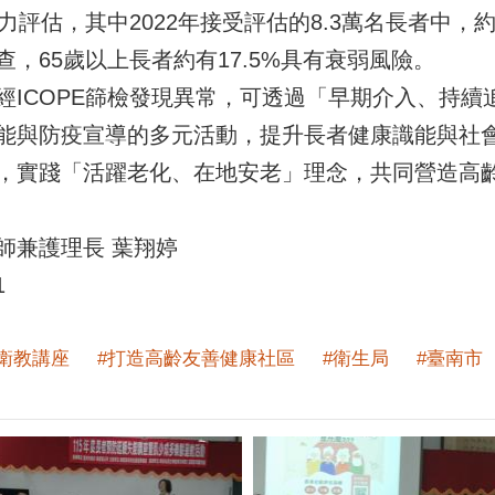
力評估，其中2022年接受評估的8.3萬名長者中，
，65歲以上長者約有17.5%具有衰弱風險。
經ICOPE篩檢發現異常，可透過「早期介入、持續
能與防疫宣導的多元活動，提升長者健康識能與社
，實踐「活躍老化、在地安老」理念，共同營造高
師兼護理長 葉翔婷
1
衛教講座
#打造高齡友善健康社區
#衛生局
#臺南市