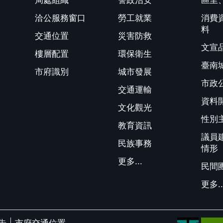
局處組織
警政治安
區里
洽公服務窗口
勞工就業
消費
料
交通位置
災害防救
文宣
樓層配置
環保衛生
臺南
市府識別
城市發展
市政
交通運輸
資料
文化觀光
性別
教育資訊
議員
民族事務
情形
更多...
民間
更多..