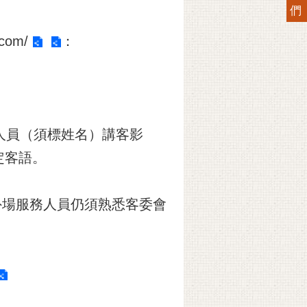
們
.com/
：
人員（須標姓名）講客影
定客語。
外場服務人員仍須熟悉客委會