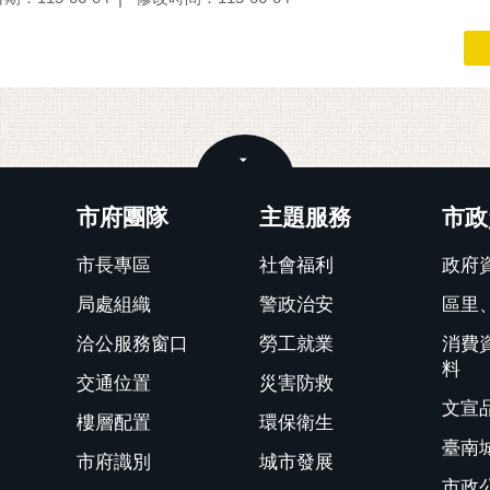
關閉
市府團隊
主題服務
市政
市長專區
社會福利
政府
局處組織
警政治安
區里
洽公服務窗口
勞工就業
消費
料
交通位置
災害防救
文宣
樓層配置
環保衛生
臺南
市府識別
城市發展
市政