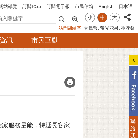
網站導覽
訂閱RSS
訂閱電子報
市民信箱
日本語
English
小
中
大
尋
黃偉哲
螢光花泉
桐花祭
熱門關鍵字
資訊
市民互動
_
聯
店家服務量能，特延長客家
絡
我