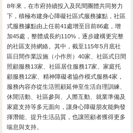
8年來，在市府持續投入及民間團體共同努力
RSS
下，積極布建身心障礙社區式服務據點，社區
訂
閱
式服務據點由上任前41處增至目前86處，增
電
加45處，整體成長約110%，逐步建構更完整
子
報
的社區支持網絡。其中，截至115年5月底社
區日間作業設施（小作所）40家、社區式日間
市
民
照顧服務13家、社區居住服務17家、家庭托
信
顧服務12家、精神障礙者協作模式服務4家，
箱
服務內容亦從生活照顧延伸至生活自理訓練、
English
休閒活動、社區參與、人際互動、就業準備及
日
家庭支持等多元面向，讓身心障礙朋友能夠發
本
語
揮潛能、提升生活品質，也讓照顧者獲得更多
喘息與支持。
隱