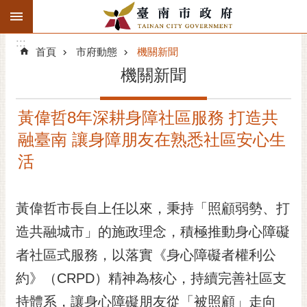
:::
搜
:::
跳到主要內容區塊
尋
:::
進
首頁
市府動態
機關新聞
階
機關新聞
搜
尋
黃偉哲8年深耕身障社區服務 打造共
精彩府城
融臺南 讓身障朋友在熟悉社區安心生
市府動態
活
市府團隊
黃偉哲市長自上任以來，秉持「照顧弱勢、打
主題服務
造共融城市」的施政理念，積極推動身心障礙
者社區式服務，以落實《身心障礙者權利公
市政資訊
約》（CRPD）精神為核心，持續完善社區支
市民互動
持體系，讓身心障礙朋友從「被照顧」走向