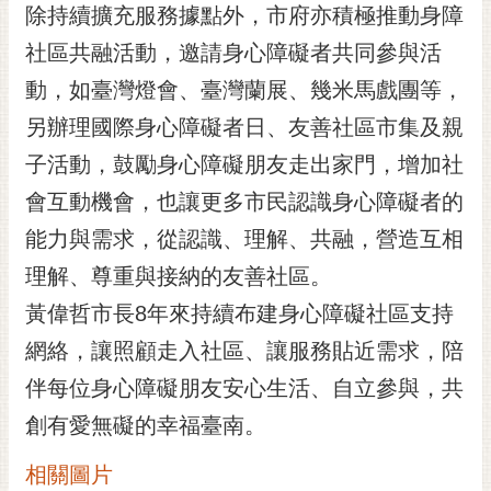
私
除持續擴充服務據點外，市府亦積極推動身障
權
社區共融活動，邀請身心障礙者共同參與活
及
安
動，如臺灣燈會、臺灣蘭展、幾米馬戲團等，
全
另辦理國際身心障礙者日、友善社區市集及親
政
策
子活動，鼓勵身心障礙朋友走出家門，增加社
網
會互動機會，也讓更多市民認識身心障礙者的
站
能力與需求，從認識、理解、共融，營造互相
資
理解、尊重與接納的友善社區。
料
開
黃偉哲市長8年來持續布建身心障礙社區支持
放
網絡，讓照顧走入社區、讓服務貼近需求，陪
宣
告
伴每位身心障礙朋友安心生活、自立參與，共
市
創有愛無礙的幸福臺南。
府
交
相關圖片