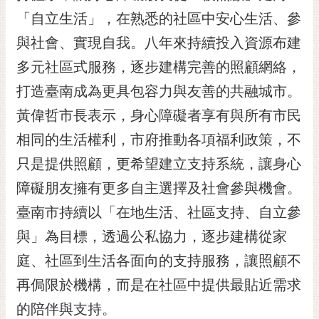
「自立生活」，在熟悉的社區中安心生活、參
黃
偉
與社會、實現自我。八年來持續投入資源布建
哲
多元社區式服務，逐步建構完善的照顧網絡，
螢
打造臺南成為更具包容力與友善的共融城市。
光
花
黃偉哲市長表示，身心障礙者享有與所有市民
泉
相同的生活權利，市府推動各項福利政策，不
桐
只是提供照顧，更希望建立支持系統，讓身心
花
障礙朋友擁有更多自主選擇及社會參與機會。
祭
臺南市持續以「在地生活、社區支持、自立參
網
與」為目標，透過公私協力，逐步建構從家
站
導
庭、社區到生活各面向的支持服務，讓照顧不
覽
再侷限於機構，而是在社區中提供最貼近需求
訂
的陪伴與支持。
閱