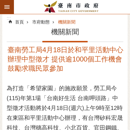
:::
搜
:::
跳到主要內容區塊
尋
:::
進
首頁
市府動態
機關新聞
階
機關新聞
搜
尋
臺南勞工局4月18日於和平里活動中心
精彩府城
辦理中型徵才 提供逾1000個工作機會
市府動態
鼓勵求職民眾參加
市府團隊
為打造「希望家園」的施政願景，勞工局今
主題服務
(115)年第1場「台南好生活 台南呷頭路」中
型徵才活動將於4月18日(週六)上午9時至12時
市政資訊
在東區和平里活動中心辦理，有台灣矽科宏晟
市民互動
科技、台灣穗高科技、小北百貨、官田鋼鐵、