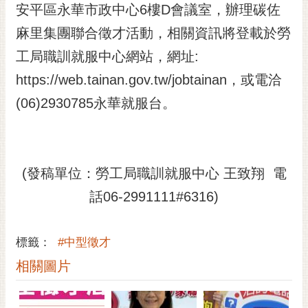
私
安平區永華市政中心6樓D會議室，辦理碳佐
權
麻里集團聯合徵才活動，相關資訊將登載於勞
及
安
工局職訓就服中心網站，網址:
全
https://web.tainan.gov.tw/jobtainan，或電洽
政
策
(06)2930785永華就服台。
網
站
資
(發稿單位：勞工局職訓就服中心 王致翔 電
料
開
話06-2991111#6316)
放
宣
告
標籤：
#中型徵才
市
相關圖片
府
交