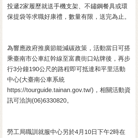
投遞2家履歷就送手機支架、不鏽鋼餐具或環
RSS
保提袋等求職好康禮，數量有限，送完為止。
訂
閱
電
子
報
為響應政府推廣節能減碳政策，活動當日可搭
乘臺南市公車紅幹線至富農街口站牌後，再步
市
民
行3分鐘190公尺的路程即可抵達和平里活動
信
中心(大臺南公車系統
箱
https://tourguide.tainan.gov.tw/)，相關活動資
English
訊可洽詢(06)6330820。
日
本
語
勞工局職訓就服中心另於4月10日下午2時在
隱