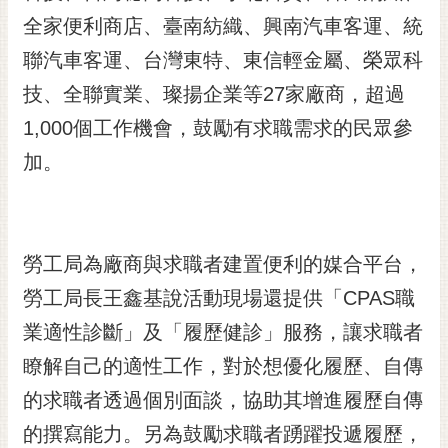
全家便利商店、臺南紡織、興南汽車客運、統
黃
偉
聯汽車客運、台灣東特、東信輕金屬、榮眾科
哲
技、全聯實業、璨揚企業等27家廠商，超過
螢
1,000個工作機會，鼓勵有求職需求的民眾參
光
花
加。
泉
桐
花
勞工局為廠商與求職者建置便利的媒合平台，
祭
勞工局長王鑫基說活動現場還提供「CPAS職
網
業適性診斷」及「履歷健診」服務，讓求職者
站
導
瞭解自己的適性工作，對於想優化履歷、自傳
覽
的求職者透過個別面談，協助其增進履歷自傳
訂
的撰寫能力。另為鼓勵求職者踴躍投遞履歷，
閱