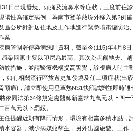
月31日出現發燒、頭痛及流鼻水等症狀，三度前往診
現陽性為確定病例，為南市登革熱境外移入第2例
及區公所針對居住地及工作地進行緊急噴霧罐防治
作業。
管制署傳染病統計資料，截至今(115)年4月8日
，感染國家主要以印尼為最高、其次為馬爾地夫、
蚊措施，並請醫療機構提高警覺，診視病人時主動詢問並
)，如有相關流行區旅遊史加發燒及任二項症狀(出疹
骨頭痛)，請立即使用登革熱NS1快篩試劑並即時
，將依同法第64條規定處醫師新臺幣九萬元以上四十
二百萬元以下罰鍰。
任提醒近期有降雨情形，環境有相當多積水點，請
積水容器，減少病媒蚊孳生，另外出國旅遊、工作