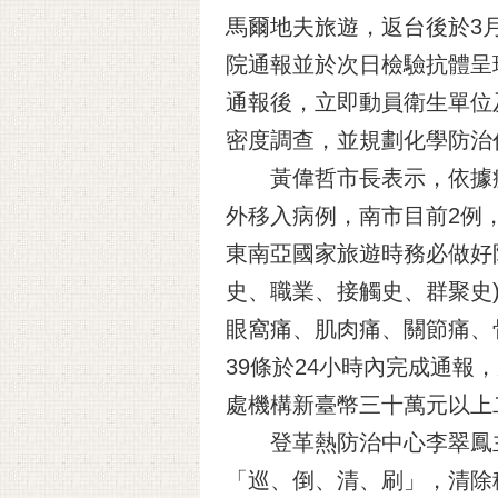
馬爾地夫旅遊，返台後於3
院通報並於次日檢驗抗體呈
通報後，立即動員衛生單位
密度調查，並規劃化學防治
黃偉哲市長表示，依據疾病
外移入病例，南市目前2例
東南亞國家旅遊時務必做好防
史、職業、接觸史、群聚史
眼窩痛、肌肉痛、關節痛、
39條於24小時內完成通報
處機構新臺幣三十萬元以上
登革熱防治中心李翠鳳主
「巡、倒、清、刷」，清除