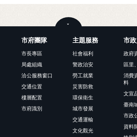
關閉
市府團隊
主題服務
市政
市長專區
社會福利
政府
局處組織
警政治安
區里
洽公服務窗口
勞工就業
消費
料
交通位置
災害防救
文宣
樓層配置
環保衛生
臺南
市府識別
城市發展
市政
交通運輸
資料
文化觀光