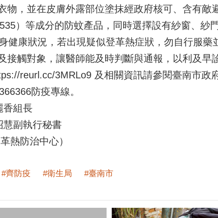
衣物，並在皮膚外露部位塗抹經政府核可、含有敵避
克（IR3535）等成分的防蚊產品，同時選擇設有紗窗
自身健康狀況，若出現疑似登革熱症狀，勿自行服藥
及接觸對象，讓醫師能及時判斷與通報，以利及早
ps://reurl.cc/3MRLo9 及相關資訊請參閱臺南
 06-3366366防疫專線。
麗香組長
昭慧副執行秘書
（登革熱防治中心）
#齊防疫
#衛生局
#臺南市