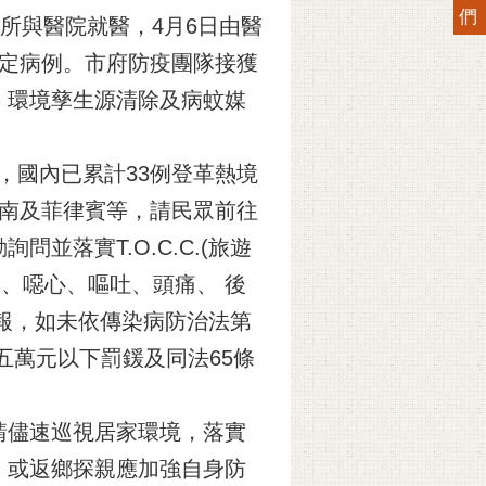
們
所與醫院就醫，4月6日由醫
確定病例。市府防疫團隊接獲
、環境孳生源清除及病蚊媒
，國內已累計33例登革熱境
越南及菲律賓等，請民眾前往
落實T.O.C.C.(旅遊
、噁心、嘔吐、頭痛、 後
通報，如未依傳染病防治法第
五萬元以下罰鍰及同法65條
儘速巡視居家環境，落實
，或返鄉探親應加強自身防