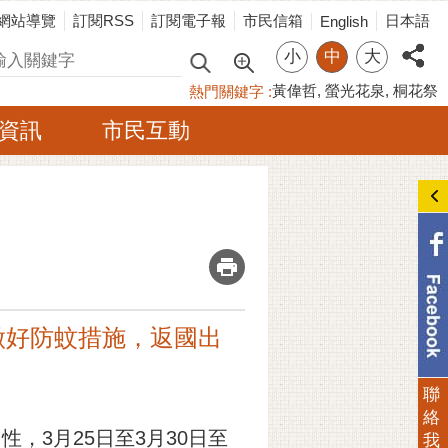
網站導覽
訂閱RSS
訂閱電子報
市民信箱
日本語
English
小
中
大
尋
黃偉哲
螢光花泉
桐花祭
熱門關鍵字
資訊
市民互動
_
做好防蚊措施，返國出
聯
絡
，3月25日至3月30日至
我