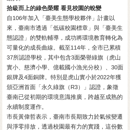
黃
拾級而上的綠色榮耀 看見校園的蛻變
偉
自106年加入「臺美生態學校夥伴」計畫以
哲
來，臺南市透過「低碳校園標章」與「臺美生
螢
態認證」的雙軌輔導，成功將環境教育轉化為
光
花
可量化的成長曲線。截至114年，全市已累積
泉
37所認證學校，其中包含3面榮譽綠旗（虎山
桐
實小、慈濟小學、億載國小漁光分校）、30面
花
銀牌及4面銅牌。特別是虎山實小於2022年獲
祭
頒亞洲首面「永久綠旗（R3）」認證，象徵
網
臺南已從初期的環境意識推廣，跨越至成熟的
站
導
永續制度運作。
覽
市長黃偉哲表示，臺南市長期致力於氣候變遷
訂
與淨零排放，透過校園最有力的實踐，這份數
閱