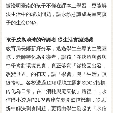
RSS
據證明臺南的孩子不僅在課本上學習，更能解
決生活中的環境問題，讓永續意識成為臺南孩
訂
閱
子的生命DNA。
電
子
報
孩子成為地球的守護者 從生活實踐減碳
市
教育局長鄭新輝分享，透過學生主導的生態團
民
隊，老師轉化為引導者，讓孩子在決策與參與
信
中學會對環境負責，真正落實「從校園出發，
箱
改變世界」的初衷，讓「學習」與「生活」無
English
縫接軌。各校透過12項環境主題將SDGs指標
日
本
內化為日常，在「消耗與廢棄物」路徑上，永
語
信國小透過PBL學習建立剩食監控機制，從思
辨中解決剩食問題，更藉由學生發起的「永信
隱