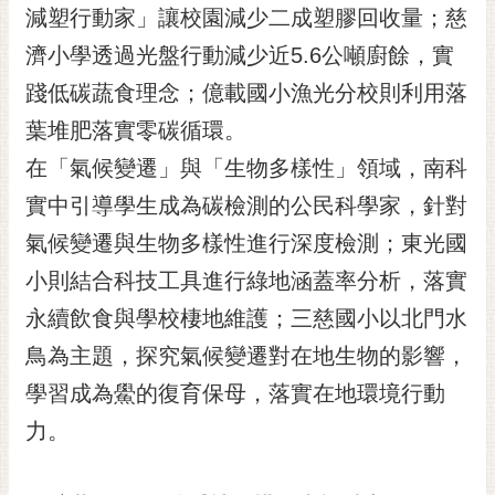
私
減塑行動家」讓校園減少二成塑膠回收量；慈
權
濟小學透過光盤行動減少近5.6公噸廚餘，實
及
安
踐低碳蔬食理念；億載國小漁光分校則利用落
全
葉堆肥落實零碳循環。
政
策
在「氣候變遷」與「生物多樣性」領域，南科
網
實中引導學生成為碳檢測的公民科學家，針對
站
氣候變遷與生物多樣性進行深度檢測；東光國
資
料
小則結合科技工具進行綠地涵蓋率分析，落實
開
永續飲食與學校棲地維護；三慈國小以北門水
放
宣
鳥為主題，探究氣候變遷對在地生物的影響，
告
學習成為鱟的復育保母，落實在地環境行動
市
力。
府
交