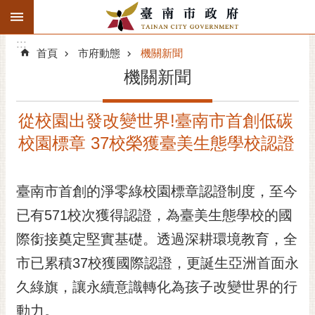
:::
搜
:::
跳到主要內容區塊
尋
:::
進
首頁
市府動態
機關新聞
階
機關新聞
搜
尋
從校園出發改變世界!臺南市首創低碳
精彩府城
校園標章 37校榮獲臺美生態學校認證
市府動態
臺南市首創的淨零綠校園標章認證制度，至今
市府團隊
已有571校次獲得認證，為臺美生態學校的國
主題服務
際銜接奠定堅實基礎。透過深耕環境教育，全
市政資訊
市已累積37校獲國際認證，更誕生亞洲首面永
久綠旗，讓永續意識轉化為孩子改變世界的行
市民互動
動力。