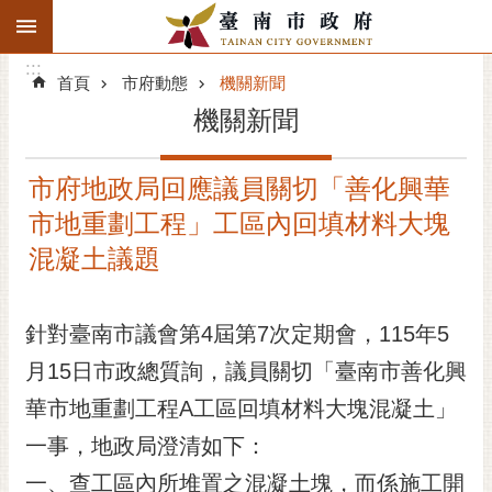
:::
搜
:::
跳到主要內容區塊
尋
:::
進
首頁
市府動態
機關新聞
階
機關新聞
搜
尋
市府地政局回應議員關切「善化興華
精彩府城
市地重劃工程」工區內回填材料大塊
市府動態
混凝土議題
市府團隊
針對臺南市議會第4屆第7次定期會，115年5
主題服務
月15日市政總質詢，議員關切「臺南市善化興
華市地重劃工程A工區回填材料大塊混凝土」
市政資訊
一事，地政局澄清如下：
市民互動
一、查工區內所堆置之混凝土塊，而係施工開