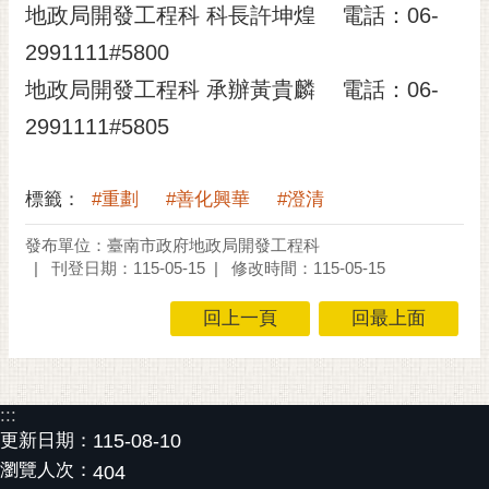
私
地政局開發工程科 科長許坤煌 電話：06-
權
2991111#5800
及
安
地政局開發工程科 承辦黃貴麟 電話：06-
全
2991111#5805
政
策
網
標籤：
#重劃
#善化興華
#澄清
站
發布單位：臺南市政府地政局開發工程科
資
刊登日期：115-05-15
修改時間：115-05-15
料
開
回上一頁
回最上面
放
宣
告
:::
市
更新日期：
115-08-10
府
交
瀏覽人次：
404