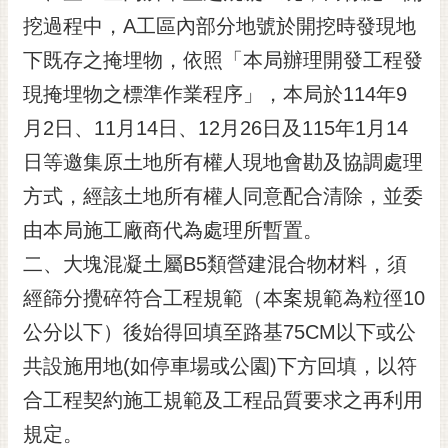
挖過程中，A工區內部分地號於開挖時發現地
黃
偉
下既存之掩埋物，依照「本局辦理開發工程發
哲
現掩埋物之標準作業程序」，本局於114年9
螢
月2日、11月14日、12月26日及115年1月14
光
花
日等邀集原土地所有權人現地會勘及協調處理
泉
方式，經該土地所有權人同意配合清除，並委
桐
由本局施工廠商代為處理所暫置。
花
二、大塊混凝土屬B5類營建混合物材料，須
祭
經篩分攪碎符合工程規範（本案規範為粒徑10
網
公分以下）後始得回填至路基75CM以下或公
站
導
共設施用地(如停車場或公園)下方回填，以符
覽
合工程契約施工規範及工程品質要求之再利用
訂
規定。
閱