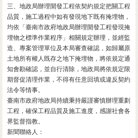
三、地政局辦理開發工程依契約規定把關工程
RSS
品質，施工過程中如有發現地下既有掩埋物，
訂
閱
均依「臺南市政府地政局辦理開發工程發現掩
電
埋物之標準作業程序」相關規定辦理，並經監
子
報
造、專案管理單位及本局審查確認，如歸屬原
土地所有權人既存之地下掩埋物，將依規定通
市
民
知會勘確認，並自行清除，地政局將依規定限
信
期督促清理作業，不得有任意回填或違反契約
箱
法令等情事。
English
臺南市政府地政局持續秉持嚴謹審慎辦理重劃
日
工程，確保工程品質及施工進度，感謝社會各
本
語
界監督指教。
新聞聯絡人：
隱