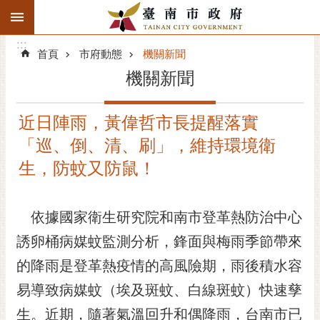
:::
搜
:::
跳到主要內容區塊
尋
:::
進
首頁
市府動態
機關新聞
階
機關新聞
搜
尋
近日陣雨，黃偉哲市長提醒落實
精彩府城
「巡、倒、清、刷」，維持環境衛
市府動態
生，防蚊又防鼠！
市府團隊
依據國家衛生研究院和南市登革熱防治中心
主題服務
誘卵桶病媒蚊監測分析，鋒面與梅雨季節帶來
的降雨是登革熱疫情的高風險期，雨後積水容
市政資訊
易導致病媒蚊（埃及斑蚊、白線斑蚊）快速孳
市民互動
生。近期，隨著氣溫回升和偶降雨，台南市已