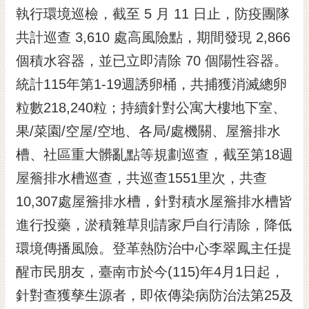
執行環境巡檢，截至 5 月 11 日止，防疫團隊
RSS
共計巡查 3,610 處高風險點，期間發現 2,866
訂
閱
個積水容器，並已立即清除 70 個陽性容器。
電
統計115年第1-19週誘卵桶，共捕獲消滅總卵
子
報
粒數218,240粒；持續針對公寓大樓地下室、
果/菜園/空屋/空地、各局/處機關、屋簷排水
市
民
槽、社區重大髒亂點等規劃巡查，截至第18週
信
屋簷排水槽巡查，共巡查1551里次，共查
箱
10,307處屋簷排水槽，針對積水屋簷排水槽皆
English
進行投藥，淤積雜草則請家戶自行清除，降低
日
環境傳播風險。登革熱防治中心李翠鳳主任提
本
語
醒市民朋友，臺南市於今(115)年4月1日起，
針對查獲孳生源者，即依傳染病防治法第25及
隱