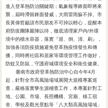
進入登革熱防治關鍵期；氣象報導鋒面即將來
黃
偉
襲，屆時滯留鋒面發威，大雨雷雨躲不掉。市
哲
長黃偉哲籲請市民朋友不可掉以輕心，提醒本
螢
府防疫團隊嚴陣以待，徹底清理家戶內/外環
光
花
境中的積水容器，落實『巡、倒、清、刷』，
泉
加強各項防疫措施避免登革熱疫情發生和傳
桐
播，同時將社區和居家等環境管理工作做好，
花
防蚊又防鼠，守護府城環境安全和衛生健康。
祭
臺南市政府登革熱防治中心自今年4月
網
起，針對全市高風險場域展開大規模專案巡
站
導
查，嚴格落實孳生源稽查工作，本專案針對工
覽
地、公園、市場、長照機構、宮廟、移工宿
訂
舍、學校及觀光景點等「八大類高風險場域」
閱