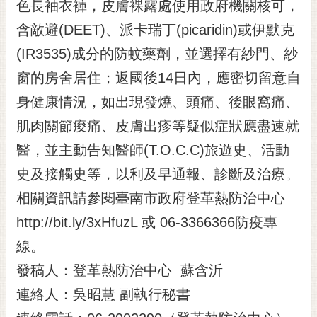
通
色長袖衣褲，皮膚裸露處使用政府機關核可，
位
含敵避(DEET)、派卡瑞丁(picaridin)或伊默克
置
(IR3535)成分的防蚊藥劑，並選擇有紗門、紗
窗的房舍居住；返國後14日內，應密切留意自
身健康情況，如出現發燒、頭痛、後眼窩痛、
肌肉關節痠痛、皮膚出疹等疑似症狀應盡速就
醫，並主動告知醫師(T.O.C.C)旅遊史、活動
史及接觸史等，以利及早通報、診斷及治療。
相關資訊請參閱臺南市政府登革熱防治中心
http://bit.ly/3xHfuzL 或 06-3366366防疫專
線。
發稿人：登革熱防治中心 蘇含沂
連絡人：吳昭慧 副執行秘書