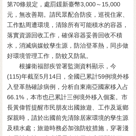
私
第70條規定，處罰鍰新臺幣3,000～15,000
權
元，無改善期。請民眾配合防疫，巡視住家、
及
安
工作點周遭環境，清除所有可能積水的容器，
全
落實資源回收工作，確保容器妥善回收不積
政
策
水，消滅病媒蚊孳生源，防治登革熱，同步做
網
好環境管理工作，防蚊又防鼠。
站
根據衛福部疾管署監測資料顯示，今
資
(115)年截至5月14日，全國已累計59例境外移
料
開
入登革熱確診病例，分析自東南亞國家移入占
放
66.1%，本市也已累計三例境外移入個案。市
宣
告
長黃偉哲提醒市民朋友出國旅遊、工作及返鄉
市
探親時，請於出國前先清除居家環境的孳生源
府
及積水處；旅遊時務必加強防蚊措施，穿著淺
交