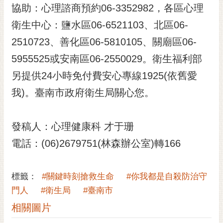
私
協助：心理諮商預約06-3352982，各區心理
權
衛生中心：鹽水區06-6521103、北區06-
及
安
2510723、善化區06-5810105、關廟區06-
全
5955525或安南區06-2550029。衛生福利部
政
策
另提供24小時免付費安心專線1925(依舊愛
網
我)。臺南市政府衛生局關心您。
站
資
料
發稿人：心理健康科 才于珊
開
電話：(06)2679751(林森辦公室)轉166
放
宣
告
標籤：
#關鍵時刻搶救生命
#你我都是自殺防治守
門人
#衛生局
#臺南市
市
府
相關圖片
交