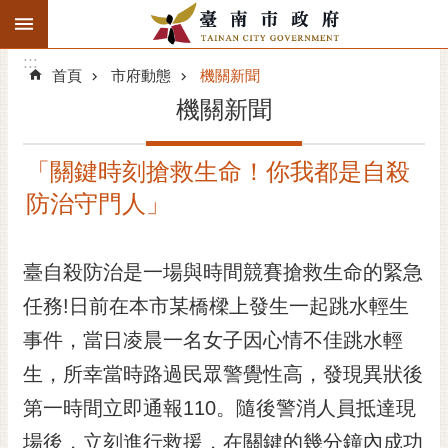
:::
搜
:::
跳到主要內容區塊
尋
:::
進
首頁
市府動態
機關新聞
階
機關新聞
搜
尋
「關鍵時刻搶救生命！你我都是自殺
精彩府城
防治守門人」
市府動態
臺自殺防治是一場與時間競賽搶救生命的緊急
市府團隊
任務!日前在本市某橋樑上發生一起跳水輕生
主題服務
事件，當日凌晨一名女子因心情不佳跳水輕
市政資訊
生，所幸當時路過民眾警覺性高，發現異狀後
第一時間立即通報110。隨後警消人員抵達現
市民互動
場後，立刻進行救援，在關鍵的幾分鐘內成功