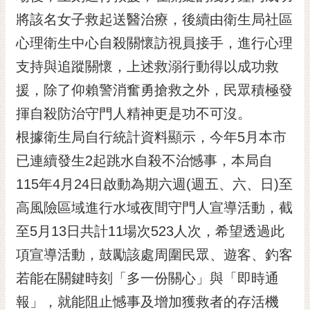
黃
將該名女子救起送醫治療，後續由衛生局社區
偉
心理衛生中心自殺關懷訪視員接手，進行心理
哲
支持與追蹤關懷，上述救溺行動得以成功救
螢
援，除了仰賴警消奮勇搶救之外，民眾積極發
光
花
揮自殺防治守門人精神更是功不可沒。
泉
根據衛生局自行統計資料顯示，今年5月本市
桐
已連續發生2起跳水自殺不治憾事，本局自
花
115年4月24日啟動為期六週(週五、六、日)至
祭
高風險區域進行水域夜間守門人宣導活動，截
網
至5月13日共計11場次523人次，希望透過此
站
導
項宣導活動，鼓勵該處周圍民眾、遊客、釣客
覽
若能在關鍵時刻「多一份關心」與「即時通
訂
報」，就能阻止憾事及增加獲救者的存活機
閱