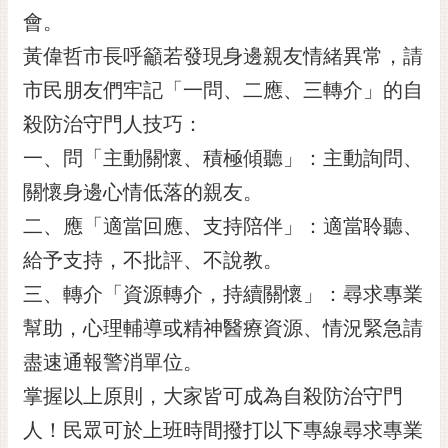
RSS
會。
黃偉哲市長呼籲若發現身邊親友情緒異常，請
訂
閱
市民朋友們牢記「一問、二應、三轉介」的自
電
殺防治守門人技巧：
子
報
一、問「主動關懷、積極傾聽」：主動詢問、
市
關懷身邊心情低落的親友。
民
二、應「適當回應、支持陪伴」：適當聆聽、
信
給予支持，不批評、不說教。
箱
三、轉介「資源轉介，持續關懷」：尋求專業
English
幫助，心理輔導或精神醫療資源、情況緊急請
日
本
盡速通報警消單位。
語
掌握以上原則，大家皆可成為自殺防治守門
人！民眾可於上班時間撥打以下專線尋求專業
隱