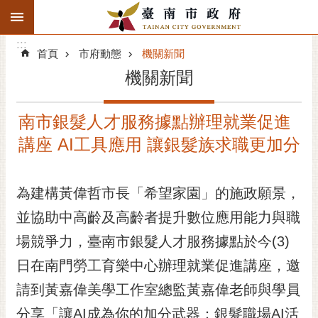
:::
搜
:::
跳到主要內容區塊
尋
:::
進
首頁
市府動態
機關新聞
階
機關新聞
搜
尋
南市銀髮人才服務據點辦理就業促進
精彩府城
講座 AI工具應用 讓銀髮族求職更加分
市府動態
為建構黃偉哲市長「希望家園」的施政願景，
市府團隊
並協助中高齡及高齡者提升數位應用能力與職
主題服務
場競爭力，臺南市銀髮人才服務據點於今(3)
市政資訊
日在南門勞工育樂中心辦理就業促進講座，邀
請到黃嘉偉美學工作室總監黃嘉偉老師與學員
市民互動
分享「讓AI成為你的加分武器：銀髮職場AI活