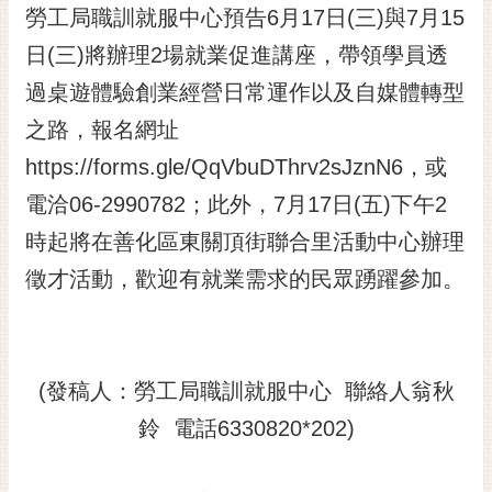
私
勞工局職訓就服中心預告6月17日(三)與7月15
權
日(三)將辦理2場就業促進講座，帶領學員透
及
安
過桌遊體驗創業經營日常運作以及自媒體轉型
全
之路，報名網址
政
策
https://forms.gle/QqVbuDThrv2sJznN6，或
網
電洽06-2990782；此外，7月17日(五)下午2
站
時起將在善化區東關頂街聯合里活動中心辦理
資
料
徵才活動，歡迎有就業需求的民眾踴躍參加。
開
放
宣
告
(發稿人：勞工局職訓就服中心 聯絡人翁秋
市
鈴 電話6330820*202)
府
交