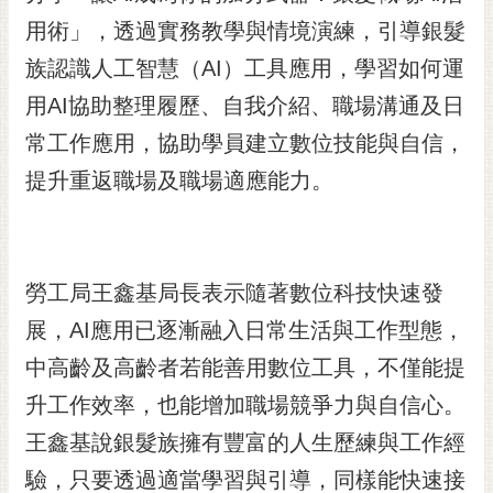
黃
用術」，透過實務教學與情境演練，引導銀髮
偉
族認識人工智慧（AI）工具應用，學習如何運
哲
用AI協助整理履歷、自我介紹、職場溝通及日
螢
常工作應用，協助學員建立數位技能與自信，
光
花
提升重返職場及職場適應能力。
泉
桐
花
勞工局王鑫基局長表示隨著數位科技快速發
祭
展，AI應用已逐漸融入日常生活與工作型態，
網
中高齡及高齡者若能善用數位工具，不僅能提
站
導
升工作效率，也能增加職場競爭力與自信心。
覽
王鑫基說銀髮族擁有豐富的人生歷練與工作經
訂
驗，只要透過適當學習與引導，同樣能快速接
閱