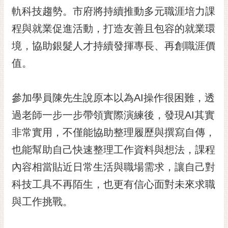
RSS
軌科技趨勢。市府將持續推動多元職涯培力課
程與就業促進活動，打造友善且包容的就業環
訂
閱
境，協助銀髮人才持續發揮專長、再創職涯價
電
值。
子
報
市
參加學員陳先生說原本以為AI操作很困難，透
民
過老師一步一步帶領實際演練後，發現AI其實
信
非常實用，不僅能協助整理履歷與撰寫自傳，
箱
也能幫助自己快速整理工作資料與想法，課程
English
內容相當貼近日常生活與職場需求，讓自己對
日
本
科技工具不再陌生，也更有信心面對未來求職
語
與工作挑戰。
隱