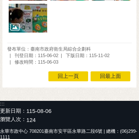
私
權
及
安
全
政
策
發布單位：臺南市政府衛生局綜合企劃科
刊登日期：115-06-02
下版日期：115-11-02
網
修改時間：115-06-03
站
資
回上一頁
回最上面
料
開
放
宣
:::
告
更新日期：
115-08-06
市
瀏覽人次：
124
府
永華市政中心 708201臺南市安平區永華路二段6號 | 總機：(06)299-
交
1111