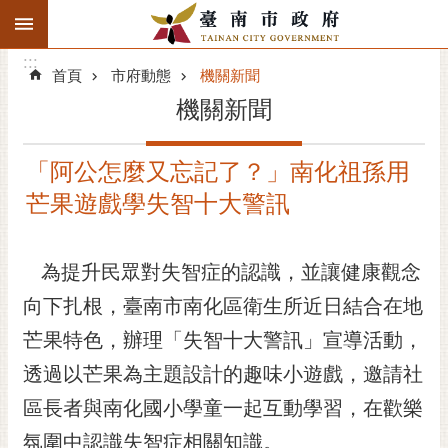
:::
搜
:::
跳到主要內容區塊
尋
:::
進
首頁
市府動態
機關新聞
階
機關新聞
搜
尋
「阿公怎麼又忘記了？」南化祖孫用
精彩府城
芒果遊戲學失智十大警訊
市府動態
為提升民眾對失智症的認識，並讓健康觀念
市府團隊
向下扎根，臺南市南化區衛生所近日結合在地
主題服務
芒果特色，辦理「失智十大警訊」宣導活動，
市政資訊
透過以芒果為主題設計的趣味小遊戲，邀請社
區長者與南化國小學童一起互動學習，在歡樂
市民互動
氛圍中認識失智症相關知識。