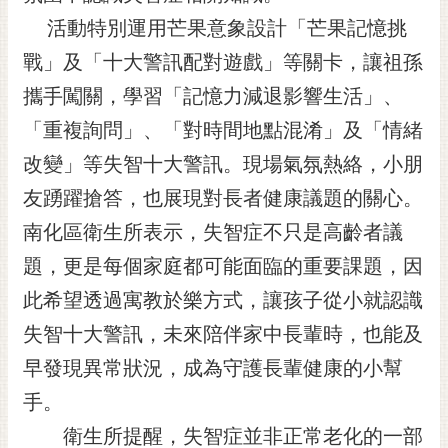
黃
活動特別運用芒果意象設計「芒果記憶挑
偉
戰」及「十大警訊配對遊戲」等關卡，讓祖孫
哲
攜手闖關，學習「記憶力減退影響生活」、
螢
「重複詢問」、「對時間地點混淆」及「情緒
光
花
改變」等失智十大警訊。現場氣氛熱絡，小朋
泉
友踴躍搶答，也展現對長者健康議題的關心。
桐
南化區衛生所表示，失智症不只是高齡者議
花
題，更是每個家庭都可能面臨的重要課題，因
祭
此希望透過寓教於樂方式，讓孩子從小就認識
網
失智十大警訊，未來陪伴家中長輩時，也能及
站
導
早發現異常狀況，成為守護長輩健康的小幫
覽
手。
訂
衛生所提醒，失智症並非正常老化的一部
閱