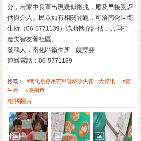
RSS
分，若家中長輩出現疑似徵兆，應及早接受評
估與介入。民眾如有相關問題，可洽南化區衛
訂
閱
生所（06-5771139）協助轉介評估，共同打
電
造失智友善社區。
子
報
發稿人：南化區衛生所 饒慧雯
市
連絡電話：06-5771139
民
信
標籤：
#南化祖孫用芒果遊戲學失智十大警訊
#衛
箱
生局
#臺南市
English
相關圖片
日
本
語
隱