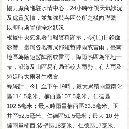
黃
協力廠商進駐水情中心，24小時守視天氣狀況
偉
及處置災情，並加強與各區公所之橫向聯繫，
哲
以即時處置積淹水狀況。
螢
根據中央氣象署預報資料顯示，今(11)日鋒面
光
花
影響，臺灣各地有局部短暫陣雨或雷雨，臺南
泉
地區為陰短暫陣雨或雷雨，降雨熱區為平地一
桐
帶，沿海及山區易有局部較大雨勢，有大雨及
花
短延時大雨發生機會。
祭
經統計，今日至下午19時，最大累積雨量南化
網
區114.5毫米、楠西區107.5毫米、仁德區
站
導
102.5毫米；最大時雨量楠西區63.5毫米、玉
覽
井區52.5毫米、仁德區51.5毫米；最大 10 分
訂
鐘雨量楠西.後壁區18毫米、仁德區17毫米、
閱