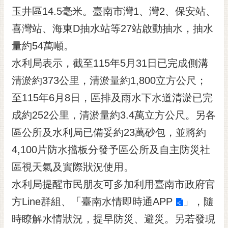
RSS
玉井區14.5毫米。臺南市灣1、灣2、保安站、
喜灣站、海東D抽水站等27站啟動抽水，抽水
訂
閱
量約54萬噸。
電
水利局表示，截至115年5月31日已完成側溝
子
報
清淤約373公里，清淤量約1,800立方公尺；
市
至115年6月8日，區排及雨水下水道清淤已完
民
成約252公里，清淤量約3.4萬立方公尺。另各
信
區公所及水利局已備妥約23萬砂包，並將約
箱
4,100片防水擋板分發予區公所及自主防災社
English
區視天氣及實際狀況使用。
日
本
水利局提醒市民朋友可多加利用臺南市政府官
語
方Line群組、「
臺南水情即時通APP
」，隨
時瞭解水情狀況，提早防災、避災。另若發現
隱