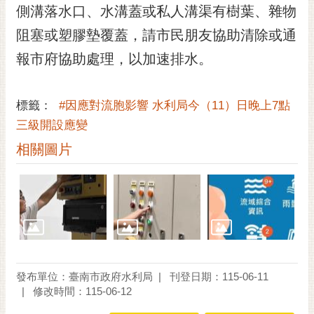
私
側溝落水口、水溝蓋或私人溝渠有樹葉、雜物
權
阻塞或塑膠墊覆蓋，請市民朋友協助清除或通
及
安
報市府協助處理，以加速排水。
全
政
策
標籤：
#因應對流胞影響 水利局今（11）日晚上7點
三級開設應變
網
站
相關圖片
資
料
開
放
宣
告
市
發布單位：臺南市政府水利局
刊登日期：115-06-11
府
修改時間：115-06-12
交