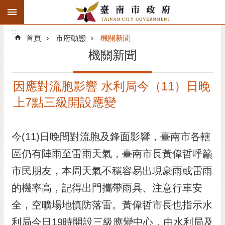
:::
搜
:::
跳到主要內容區塊
尋
:::
進
首頁
市府動態
機關新聞
階
機關新聞
搜
尋
因應對流胞影響 水利局今（11）日晚
精彩府城
上7點三級開設應變
市府動態
今(11)日晚間對流胞及鋒面影響，臺南市各轄
市府團隊
區仍有陣雨至雷雨天氣，臺南市長黃偉哲呼籲
主題服務
市民朋友，本周天氣不穩容易出現豪雨或雷雨
市政資訊
的機率高，記得出門攜帶雨具、注意行車安
全，空曠場地慎防落雷。黃偉哲市長也指示水
市民互動
利局今日19時開設三級應變中心，由水利局及