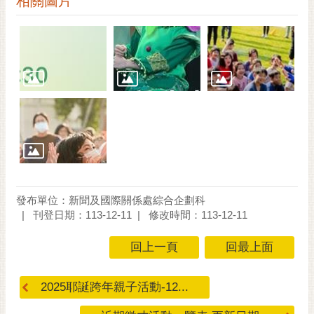
相關圖片
RSS
訂
閱
電
子
報
市
民
信
箱
發布單位：新聞及國際關係處綜合企劃科
English
刊登日期：113-12-11
修改時間：113-12-11
日
回上一頁
回最上面
本
語
2025耶誕跨年親子活動-12...
隱