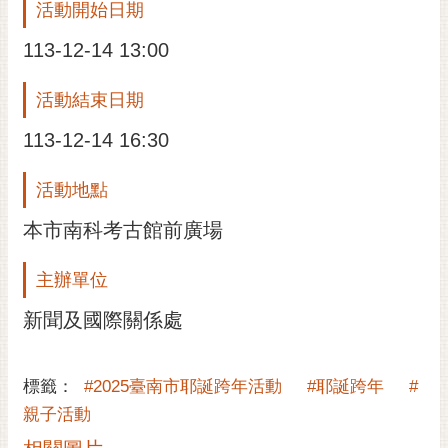
活動開始日期
黃
113-12-14 13:00
偉
哲
活動結束日期
螢
光
113-12-14 16:30
花
泉
活動地點
桐
本市南科考古館前廣場
花
祭
主辦單位
網
新聞及國際關係處
站
導
覽
標籤：
#2025臺南市耶誕跨年活動
#耶誕跨年
#
親子活動
訂
閱