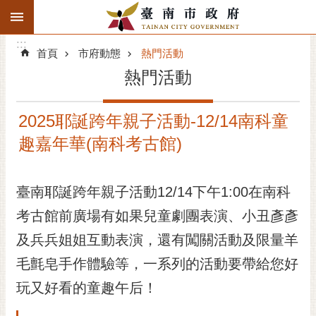
:::
搜
:::
跳到主要內容區塊
尋
:::
進
首頁
市府動態
熱門活動
階
熱門活動
搜
尋
2025耶誕跨年親子活動-12/14南科童
精彩府城
趣嘉年華(南科考古館)
市府動態
臺南耶誕跨年親子活動12/14下午1:00在南科
市府團隊
考古館前廣場有如果兒童劇團表演、小丑彥彥
主題服務
及兵兵姐姐互動表演，還有闖關活動及限量羊
市政資訊
毛氈皂手作體驗等，一系列的活動要帶給您好
玩又好看的童趣午后！
市民互動