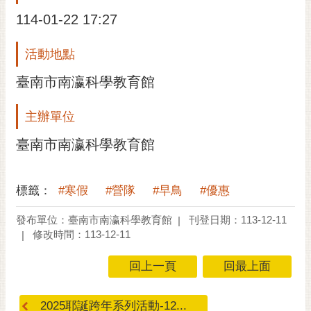
私
權
114-01-22 17:27
及
安
活動地點
全
臺南市南瀛科學教育館
政
策
主辦單位
網
站
臺南市南瀛科學教育館
資
料
開
標籤：
#寒假
#營隊
#早鳥
#優惠
放
發布單位：臺南市南瀛科學教育館
刊登日期：113-12-11
宣
修改時間：113-12-11
告
市
回上一頁
回最上面
府
交
2025耶誕跨年系列活動-12...