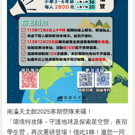
黃
偉
哲
螢
光
花
泉
桐
花
祭
網
站
導
南瀛天文館2025寒期營隊來囉！
覽
「環境特攻隊－守護地球及探索星空營」夜宿
訂
學生營，再次重磅登場！僅此1梯！邀您一同
閱