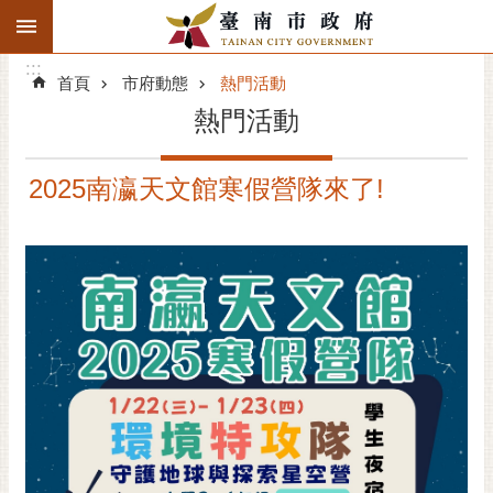
:::
搜
:::
跳到主要內容區塊
尋
:::
進
首頁
市府動態
熱門活動
階
熱門活動
搜
尋
2025南瀛天文館寒假營隊來了!
精彩府城
市府動態
市府團隊
主題服務
市政資訊
市民互動