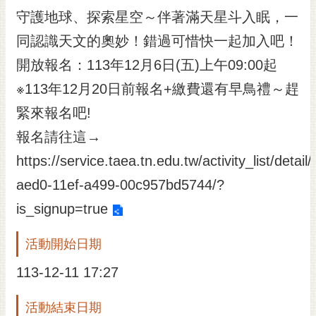
RSS
守護地球、探索星空～伴著滿天星斗入眠，一
同認識天文的奧妙！錯過可惜快一起加入吧！
訂
閱
開放報名：113年12月6日(五)上午09:00起
電
※113年12月20日前報名+繳費還有早鳥禮～趕
子
報
緊來報名吧!
市
報名請往這→
民
https://service.taea.tn.edu.tw/activity_list/detai
信
箱
aed0-11ef-a499-00c957bd5744/?
is_signup=true
English
日
活動開始日期
本
語
113-12-11 17:27
隱
活動結束日期