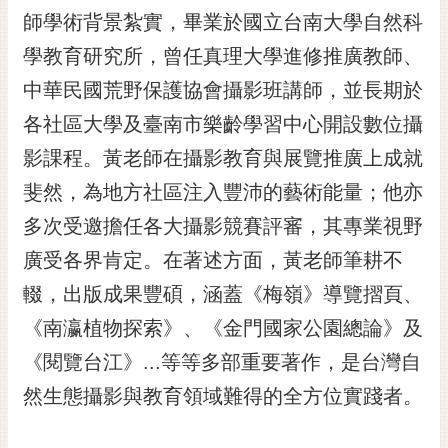
RSS
師學術背景紮實，畢業於國立台南大學自然科
學教育研究所，曾任真理大學進修推廣教師、
訂
閱
中華民國荒野保護協會攝影班講師，並長期於
電
各社區大學及臺南市樂齡學習中心開設數位攝
子
報
影課程。黃老師在攝影教育與展覽推廣上成就
市
斐然，為地方社區注入豐沛的藝術能量；他亦
民
多次受邀擔任各大攝影競賽評審，其專業視野
信
廣受各界肯定。在著述方面，黃老師筆耕不
箱
輟，出版成果豐碩，涵蓋《梅嶺》導覽摺頁、
English
《南瀛植物探索》、《金門國家公園總論》及
日
本
《閱覽台江》...等等多部重要著作，是台灣自
語
然生態攝影與教育領域難得的全方位實踐者。
隱