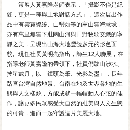
私
策展人黃嘉隆老師表示，「攝影不僅是紀
權
錄，更是一種與土地對話方式」，這次展出作
及
安
品中有雲霧繚繞、山巒如墨的高山雲海意境，
全
亦有萬里無雲下壯闊山河與田野牧歌交織的寧
政
策
靜之美，呈現出山海大地豐饒多元的形色面
網
貌。現任社長黃明亮指出，師生12人聯展，在
站
指導老師黃嘉隆的帶領下，社員們跋山涉水、
資
料
披星戴月，以「鏡頭為筆、光影為墨」，長年
開
踏查台灣自然地景、台南在地及世界各地的生
放
宣
態與人文樣貌，方能成就一幅幅動人心弦的佳
告
作，讓更多民眾感受大自然的壯美與人文生態
市
的可貴，進而一起守護這片美麗大地。
府
交