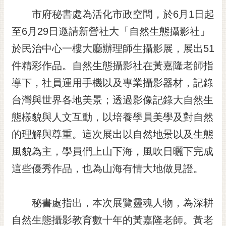
黃
市府秘書處為活化市政空間，於6月1日起
偉
至6月29日邀請新營社大「自然生態攝影社」
哲
於民治中心一樓大廳辦理師生攝影展，展出51
螢
件精彩作品。自然生態攝影社在黃嘉隆老師指
光
花
導下，社員運用手機以及專業攝影器材，記錄
泉
台灣與世界各地美景；透過影像記錄大自然生
桐
態樣貌與人文互動，以培養學員美學及對自然
花
的理解與尊重。這次展出以自然地景以及生態
祭
風貌為主，學員們上山下海，風吹日曬下完成
網
這些優秀作品，也為山海有情大地做見證。
站
導
覽
秘書處指出，本次展覽靈魂人物，為深耕
訂
自然生態攝影教育數十年的黃嘉隆老師。黃老
閱