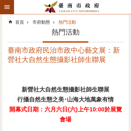
:::
搜
:::
跳到主要內容區塊
尋
:::
進
首頁
市府動態
熱門活動
階
熱門活動
搜
尋
臺南市政府民治市政中心藝文展：新
精彩府城
營社大自然生態攝影社師生聯展
市府動態
市府團隊
新營社大自然生態攝影社師生聯展
主題服務
行攝自然生態之美･山海大地萬象有情
市政資訊
開幕式日期：六月六日(六)上午10:00於展覽
會場
市民互動