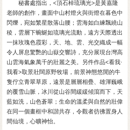
通
秘書處指出，<頂石棹琉璃光>是黃嘉隆
位
老師的創作，畫面中山村燈火與街燈在暮色中
置
閃爍，宛如繁星散落山腰；雲海如白練飄繞山
稜，雲層下蜿蜒如琉璃光流動，遠方天際透出
一抹玫瑰色霞彩，天、地、雲、光交織成一幅
令人屏息驚艷的山嶽交響詩，充分展現台灣高
山雲海氣象萬千的壯麗之美。另件作品<看我·
我看>取景壯闊原野牧場，前景神態悠閒的牛
隻佇立青翠草原，遠景是層層相疊、雄渾巍峨
的覆雪山脈，冰川從山谷間緩緩傾瀉而下，天
藍如洗，山色蒼翠；生命的溫柔與自然的壯偉
在同一個畫框中和諧共存，令觀者彷彿置身人
間仙境，心曠神怡。