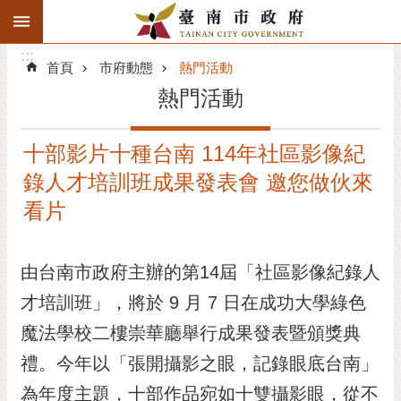
:::
搜
:::
跳到主要內容區塊
尋
:::
進
首頁
市府動態
熱門活動
階
熱門活動
搜
尋
十部影片十種台南 114年社區影像紀
精彩府城
錄人才培訓班成果發表會 邀您做伙來
市府動態
看片
市府團隊
由台南市政府主辦的第14屆「社區影像紀錄人
主題服務
才培訓班」，將於 9 月 7 日在成功大學綠色
魔法學校二樓崇華廳舉行成果發表暨頒獎典
市政資訊
禮。今年以「張開攝影之眼，記錄眼底台南」
市民互動
為年度主題，十部作品宛如十雙攝影眼，從不