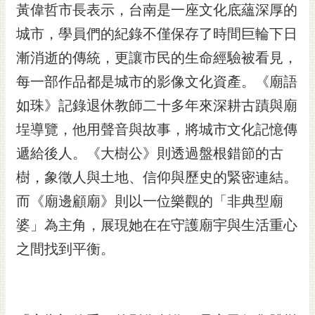
私
黃偉哲市長表示，台南是一座文化底蘊深厚的
權
城市，學員們的紀錄不僅保存了時間巨輪下日
及
安
漸消逝的傳統，更讓市民的生命經驗被看見，
全
每一部作品都是城市的影像文化資產。《廟語
政
策
如珠》記錄退休教師二十多年來深耕古蹟與廟
網
埕導覽，他用聲音與故事，將城市文化記憶傳
站
遞給後人。《大樹公》則透過盤根錯節的古
資
樹，象徵人與土地、信仰與歷史的緊密連結。
料
開
而《廟邊顧廟》則以一位樂觀的「非典型廟
放
婆」為主角，展現她在在守護廟宇與生活重心
宣
告
之間找到平衡。
市
府
交