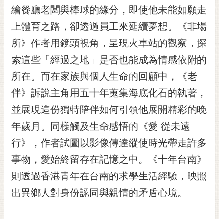
繪餐廳老闆與棒球的緣分，即使他未能如願走
RSS
上體育之路，卻透過員工來延續夢想。《非場
訂
閱
所》作者用鏡頭視角，呈現火車站的觀察，探
電
索這些「經過之地」是否也能成為情感依附的
子
報
所在。而在家族與個人生命的回顧中，《老
伴》訴說主角用五十年蒐集海底化石的執著，
市
民
並展現這份獨特陪伴如何引領他展開精彩的晚
信
年歲月。同樣觸及生命感悟的《愛 從未遠
箱
行》，作者試圖以影像傳達縱使時光帶走許多
English
事物，愛始終留存在記憶之中。《十年台南》
日
則透過香港青年在台南的求學生活經驗，映照
本
語
出異鄉人對身份認同與親情的矛盾心境。
隱