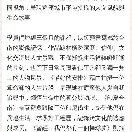
同視角，呈現這座城市形色多樣的人文風貌與
黃
偉
生命故事。
哲
螢
學員們歷經三個月的課程，以鏡頭書寫屬於台
光
花
南的影像記憶，作品題材橫跨家庭、信仰、文
泉
化交流與人文景觀，不僅捕捉生活裡轉瞬即逝
桐
的片刻，也留下日常周遭看似平凡卻又獨一無
花
二的人物風景。《最好的安排》藉由拍攝一位
祭
算命師的人生片段，呈現她在療癒他人與自我
網
追尋中，領悟生命中的養分與功課。《印夏台
站
導
南》帶著觀眾跟隨三位印尼僑生，感受他們在
覽
異地生活、求學打工經歷，記錄跨文化的適應
訂
與成長。《曾經，我們都有一個棒球夢》則描
閱