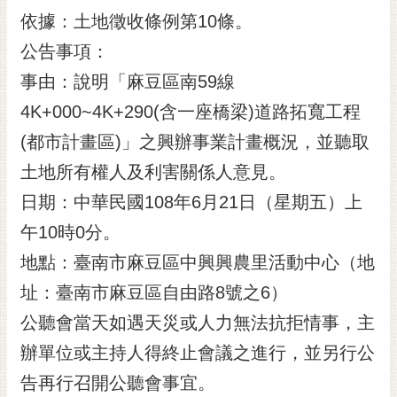
依據：土地徵收條例第10條。
黃
偉
公告事項：
哲
事由：說明「麻豆區南59線
螢
4K+000~4K+290(含一座橋梁)道路拓寬工程
光
花
(都市計畫區)」之興辦事業計畫概況，並聽取
泉
土地所有權人及利害關係人意見。
桐
日期：中華民國108年6月21日（星期五）上
花
午10時0分。
祭
地點：臺南市麻豆區中興興農里活動中心（地
網
址：臺南市麻豆區自由路8號之6）
站
導
公聽會當天如遇天災或人力無法抗拒情事，主
覽
辦單位或主持人得終止會議之進行，並另行公
訂
告再行召開公聽會事宜。
閱