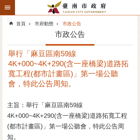
:::
搜
:::
跳到主要內容區塊
尋
:::
進
首頁
市府動態
市政公告
階
市政公告
搜
尋
舉行「麻豆區南59線
精彩府城
4K+000~4K+290(含一座橋梁)道路拓
市府動態
寬工程(都市計畫區)」第一場公聽
會，特此公告周知。
市府團隊
主題服務
主旨：舉行「麻豆區南59線
4K+000~4K+290(含一座橋梁)道路拓寬工程
市政資訊
(都市計畫區)」第一場公聽會，特此公告周
市民互動
知。