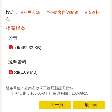
RSS
標籤：
#麻豆南59
#公聽會會議紀錄
#道路拓
訂
寬
閱
電
相關檔案
子
公告
報
市
pdf(462.33 KB)
民
信
說明資料
箱
pdf(1.09 MB)
English
日
發布單位：臺南市政府工務局新建工程科
本
刊登日期：108-06-04
修改時間：108-08-15
語
回上一頁
回最上面
隱