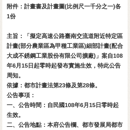
附件：計畫書及計畫圖(
比例尺一千分之一)
各
黃
偉
1
份
哲
螢
主旨：「擬定高速公路臺南交流道附近特定區
光
計畫(部分農業區為甲種工業區)
細部計畫(
配合
花
泉
大成不銹鋼工業股份有限公司擴廠)
」案自108
桐
年6
月15
日起零時起發布實施生效，特此公告
花
周知。
祭
依據：都市計畫法第23條及第28
條。
網
公告事項：
站
導
一、公告時間：自民國108年6
月15
日零時起
覽
生效。
訂
二、公告地點：本府公告欄、都市發展局都市
閱