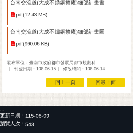
私
台南交流道(大成不銹鋼擴廠)細部計畫書
權
pdf(12.43 MB)
及
安
全
台南交流道(大成不鏽鋼擴廠)細部計畫圖
政
策
pdf(960.06 KB)
網
站
發布單位：臺南市政府都市發展局都市規劃科
資
刊登日期：108-06-15
修改時間：108-06-14
料
開
回上一頁
回最上面
放
宣
告
:::
市
更新日期：
115-08-09
府
瀏覽人次：
543
交