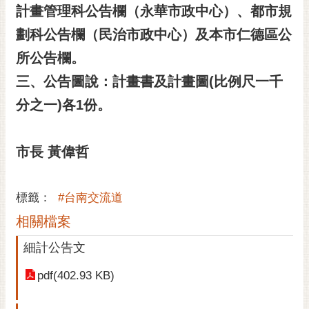
計畫管理科公告欄（永華市政中心）、都市規
RSS
劃科公告欄（民治市政中心）及本市仁德區公
訂
閱
所公告欄。
電
三、公告圖說：計畫書及計畫圖(比例尺一千
子
報
分之一)
各1
份。
市
民
市長 黃偉哲
信
箱
標籤：
#台南交流道
English
相關檔案
日
細計公告文
本
語
pdf(402.93 KB)
隱