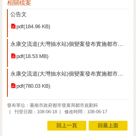
私
相關檔案
權
公告文
及
安
pdf(184.96 KB)
全
政
策
永康交流道(大灣抽水站)個變案發布實施都市計畫書
網
pdf(18.53 MB)
站
資
永康交流道(大灣抽水站)個變案發布實施都市計畫圖
料
開
pdf(780.03 KB)
放
宣
告
發布單位：臺南市政府都市發展局都市規劃科
刊登日期：108-06-18
修改時間：108-06-17
市
府
回上一頁
回最上面
交