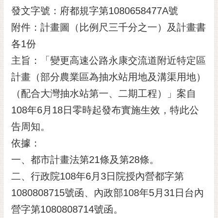
發文字號：府都規字第1080658477A號
黃
偉
附件：計畫圖（比例尺三千分之一）及計畫書
哲
各1份
螢
主旨：「變更高速公路永康交流道附近特定區
光
計畫（部分農業區為抽水站用地及溝渠用地）
花
泉
（配合大灣抽水站第一、二期工程）」案自
桐
108年6月18日零時起發布實施生效，特此公
花
告周知。
祭
依據：
網
一、都市計畫法第21條及第28條。
站
導
二、行政院108年6月3日院授內營都字第
覽
1080808715號函、內政部108年5月31日台內
訂
營字第1080808714號函。
閱