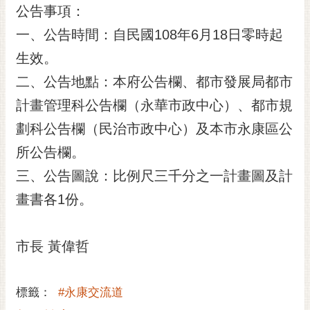
公告事項：
RSS
一、公告時間：自民國108年6月18日零時起
訂
閱
生效。
電
二、公告地點：本府公告欄、都市發展局都市
子
報
計畫管理科公告欄（永華市政中心）、都市規
劃科公告欄（民治市政中心）及本市永康區公
市
民
所公告欄。
信
三、公告圖說：比例尺三千分之一計畫圖及計
箱
畫書各1份。
English
日
市長 黃偉哲
本
語
標籤：
#永康交流道
隱