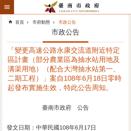
:::
搜
:::
跳到主要內容區塊
尋
:::
進
首頁
市府動態
市政公告
階
市政公告
搜
尋
「變更高速公路永康交流道附近特定
精彩府城
區計畫（部分農業區為抽水站用地及
市府動態
溝渠用地）（配合大灣抽水站第一、
二期工程）」案自108年6月18日零時
市府團隊
起發布實施生效，特此公告周知。
主題服務
臺南市政府 公告
市政資訊
市民互動
發文日期：中華民國108年6月17日