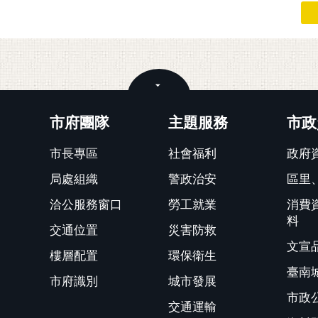
關閉
市府團隊
主題服務
市政
市長專區
社會福利
政府
局處組織
警政治安
區里
洽公服務窗口
勞工就業
消費
料
交通位置
災害防救
文宣
樓層配置
環保衛生
臺南
市府識別
城市發展
市政
交通運輸