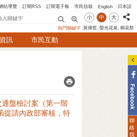
網站導覽
訂閱RSS
訂閱電子報
市民信箱
日本語
English
小
中
大
尋
黃偉哲
螢光花泉
桐花祭
熱門關鍵字
資訊
市民互動
_
次通盤檢討案（第一階
A號函提請內政部審核，特
聯
絡
我