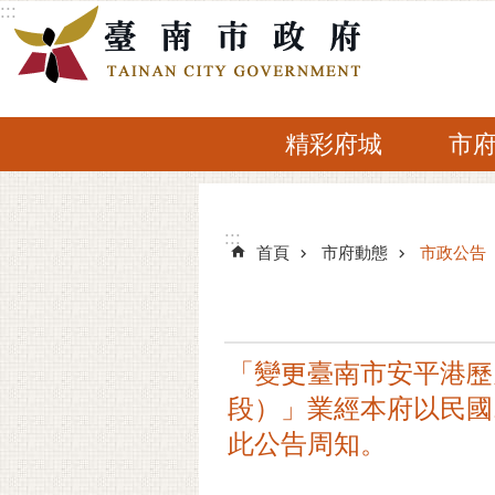
:::
跳到主要內容區塊
精彩府城
市
:::
:::
首頁
市府動態
市政公告
「變更臺南市安平港歷
段）」業經本府以民國10
此公告周知。