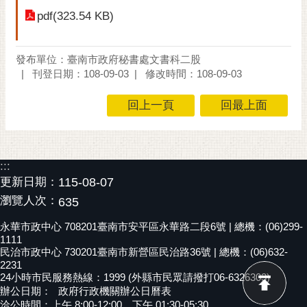
RSS
pdf(323.54 KB)
訂
閱
發布單位：臺南市政府秘書處文書科二股
電
刊登日期：108-09-03
修改時間：108-09-03
子
報
回上一頁
回最上面
市
民
信
:::
箱
更新日期：
115-08-07
瀏覽人次：
635
English
永華市政中心 708201臺南市安平區永華路二段6號 | 總機：(06)299-
日
1111
本
民治市政中心 730201臺南市新營區民治路36號 | 總機：(06)632-
語
2231
24小時市民服務熱線：1999 (外縣市民眾請撥打06-6326303)
辦公日期：
政府行政機關辦公日曆表
隱
洽公時間：上午 8:00-12:00，下午 01:30-05:30