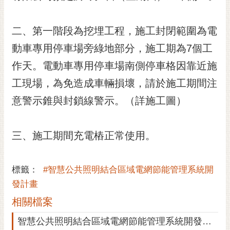
黃
偉
二、第一階段為挖埋工程，施工封閉範圍為電
哲
動車專用停車場旁綠地部分，施工期為7個工
螢
作天。電動車專用停車場南側停車格因靠近施
光
花
工現場，為免造成車輛損壞，請於施工期間注
泉
意警示錐與封鎖線警示。（詳施工圖）
桐
花
三、施工期間充電樁正常使用。
祭
網
標籤：
#智慧公共照明結合區域電網節能管理系統開
站
發計畫
導
覽
相關檔案
訂
智慧公共照明結合區域電網節能管理系統開發計畫-第一階段施工圖
閱