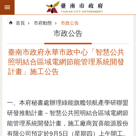
:::
搜
:::
跳到主要內容區塊
尋
:::
進
首頁
市府動態
市政公告
階
市政公告
搜
尋
臺南市政府永華市政中心「智慧公共
精彩府城
照明結合區域電網節能管理系統開發
市府動態
計畫」施工公告
市府團隊
主題服務
一、本府秘書處辦理綠能旗艦領航產學研聯盟
研發推動計畫－智慧公共照明結合區域電網節
市政資訊
能管理系統開發計畫，施工廠商賀喜能源股份
市民互動
有限公司預定於9月5日（星期四）上午開工。