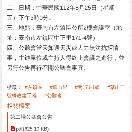
二、日期：中華民國112年8月25日（星期
黃
偉
五）下午3時0分。
哲
三、地點：臺南市左鎮區公所2樓會議室（地
螢
址：臺南市左鎮區中正里171-4號）
光
花
四、公聽會當天如遇天災或人力無法抗拒情
泉
事，主辦單位或主持人得終止會議之進行，並
桐
另行公告再行召開公聽會事宜。
花
祭
標籤：
#左鎮區
#草山里
#南171-1線
#草山二
網
號橋改建工程
#公聽會
站
相關檔案
導
覽
第二場公聽會公告
訂
pdf(625.10 KB)
閱