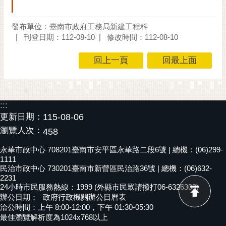
RSS
發布單位：臺南市政府工務局新建工程科
訂
刊登日期：112-08-10
修改時間：112-08-10
閱
電
回上一頁
回最上面
子
報
市
:::
民
更新日期：
115-08-06
信
瀏覽人次：
箱
458
English
永華市政中心 708201臺南市安平區永華路二段6號 | 總機：(06)299-
1111
民治市政中心 730201臺南市新營區民治路36號 | 總機：(06)632-
日
2231
本
24小時市民服務熱線：1999 (外縣市民眾請撥打06-6326303)
語
辦公日期：
政府行政機關辦公日曆表
洽公時間：上午 8:00-12:00，下午 01:30-05:30
隱
最佳瀏覽解析度為1024x768以上