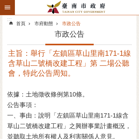
:::
搜
:::
跳到主要內容區塊
尋
:::
進
首頁
市府動態
市政公告
階
市政公告
搜
尋
主旨：舉行「左鎮區草山里南171-1線
精彩府城
含草山二號橋改建工程」第 二場公聽
市府動態
會，特此公告周知。
市府團隊
依據：土地徵收條例第10條。
主題服務
公告事項：
一、事由：說明「左鎮區草山里南171-1線含
市政資訊
草山二號橋改建工程」之興辦事業計畫概況，
市民互動
並聽取土地所有權人及利害關係人意見。