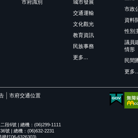
市府識別
城市發展
市政
交通運輸
資料
文化觀光
性別
教育資訊
議員
民族事務
情形
更多...
民間
更多..
告
市府交通位置
號 | 總機：(06)299-1111
| 總機：(06)632-2231
06-6326303)