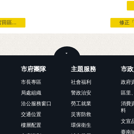
區...
修正「
關閉
市府團隊
主題服務
市政
市長專區
社會福利
政府
局處組織
警政治安
區里
洽公服務窗口
勞工就業
消費
料
交通位置
災害防救
文宣
樓層配置
環保衛生
臺南