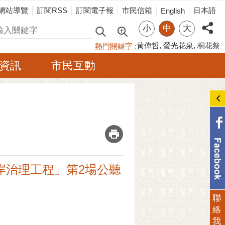
網站導覽
訂閱RSS
訂閱電子報
市民信箱
日本語
English
小
中
大
尋
黃偉哲
螢光花泉
桐花祭
熱門關鍵字
資訊
市民互動
_
岸治理工程」第2場公聽
聯
絡
我