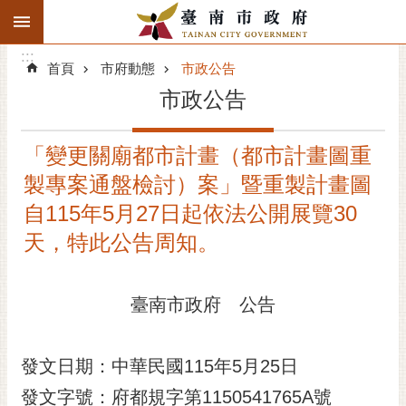
:::
搜
:::
跳到主要內容區塊
尋
:::
進
首頁
市府動態
市政公告
階
市政公告
搜
尋
「變更關廟都市計畫（都市計畫圖重
精彩府城
製專案通盤檢討）案」暨重製計畫圖
市府動態
自115年5月27日起依法公開展覽30
天，特此公告周知。
市府團隊
主題服務
臺南市政府 公告
市政資訊
發文日期：中華民國115年5月25日
市民互動
發文字號：府都規字第1150541765A號