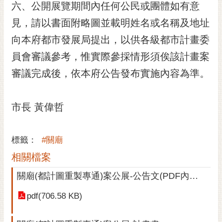
私
六、公開展覽期間內任何公民或團體如有意
權
見，請以書面附略圖並載明姓名或名稱及地址
及
安
向本府都市發展局提出，以供各級都市計畫委
全
員會審議參考，惟實際參採情形須俟該計畫案
政
策
審議完成後，依本府公告發布實施內容為準。
網
站
市長 黃偉哲
資
料
開
標籤：
#關廟
放
相關檔案
宣
告
關廟(都計圖重製專通)案公展-公告文(PDF內容完全如上內文所述)
市
pdf(706.58 KB)
府
交