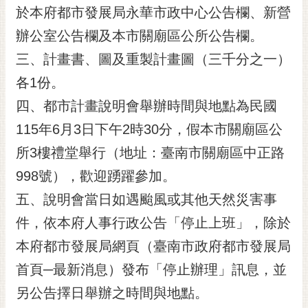
於本府都市發展局永華市政中心公告欄、新營
RSS
辦公室公告欄及本市關廟區公所公告欄。
訂
閱
三、計畫書、圖及重製計畫圖（三千分之一）
電
各1份。
子
報
四、都市計畫說明會舉辦時間與地點為民國
115年6月3日下午2時30分，假本市關廟區公
市
民
所3樓禮堂舉行（地址：臺南市關廟區中正路
信
998號），歡迎踴躍參加。
箱
五、說明會當日如遇颱風或其他天然災害事
English
件，依本府人事行政公告「停止上班」，除於
日
本府都市發展局網頁（臺南市政府都市發展局
本
語
首頁─最新消息）發布「停止辦理」訊息，並
另公告擇日舉辦之時間與地點。
隱