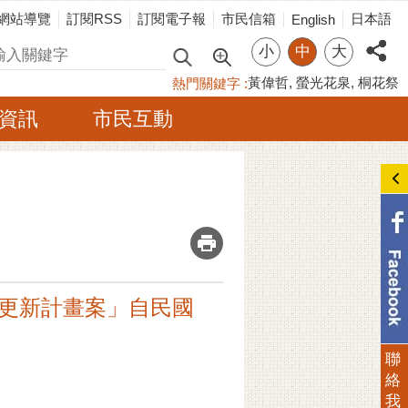
網站導覽
訂閱RSS
訂閱電子報
市民信箱
日本語
English
小
中
大
尋
黃偉哲
螢光花泉
桐花祭
熱門關鍵字
資訊
市民互動
_
市更新計畫案」自民國
聯
絡
我