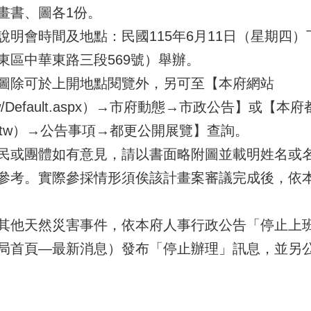
畫書、圖各1份。
明會時間及地點：民國115年6月11日（星期四
東區中華東路三段569號）舉辦。
圖除可於上開地點閱覽外，另可至【本府網站
n.gov.tw/Default.aspx）→市府動態→市政公告】或
nan.gov.tw）→公告事項→都更公開展覽】查詢。
民或團體如有意見，請以書面略附圖並載明姓名或
參考。實際參採情形須俟該計畫案審議完成後，依
其他天然災害事件，依本府人事行政公告「停止上
局首頁—最新消息）發布「停止辦理」訊息，並另