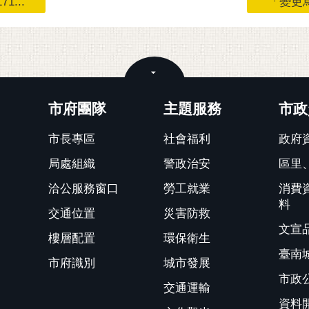
...
「變更烏
關閉
市府團隊
主題服務
市政
市長專區
社會福利
政府
局處組織
警政治安
區里
洽公服務窗口
勞工就業
消費
料
交通位置
災害防救
文宣
樓層配置
環保衛生
臺南
市府識別
城市發展
市政
交通運輸
資料