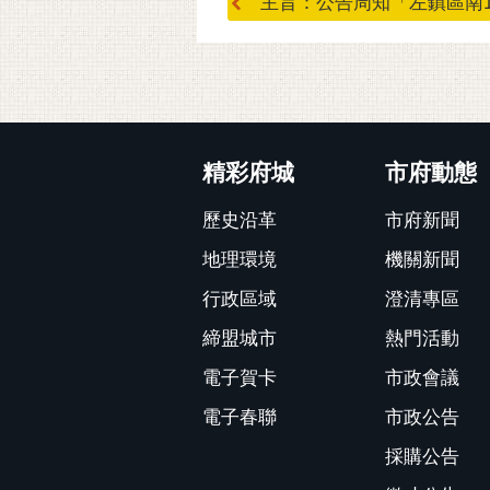
主旨：公告周知「左鎮區南171
:::
精彩府城
市府動態
歷史沿革
市府新聞
地理環境
機關新聞
行政區域
澄清專區
締盟城市
熱門活動
電子賀卡
市政會議
電子春聯
市政公告
採購公告