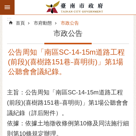
:::
搜
:::
跳到主要內容區塊
尋
:::
進
首頁
市府動態
市政公告
階
市政公告
搜
尋
公告周知「南區SC-14-15m道路工程
精彩府城
(前段)(喜樹路151巷-喜明街)」第1場
市府動態
公聽會會議紀錄。
市府團隊
主旨：公告周知「南區SC-14-15m道路工程
主題服務
(前段)(喜樹路151巷-喜明街)」第1場公聽會會
議紀錄（詳后附件）。
市政資訊
依據：依據土地徵收條例第10條及同法施行細
市民互動
則第10條規定辦理。