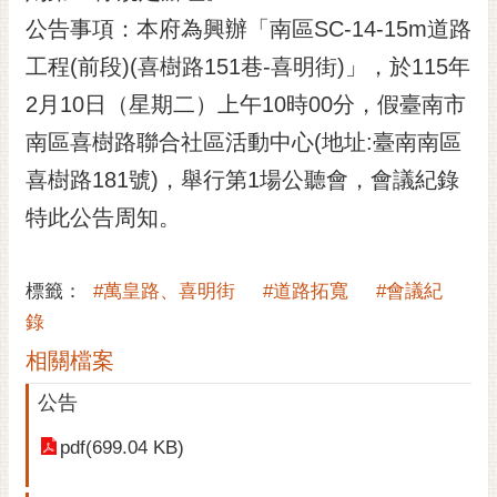
公告事項：本府為興辦「南區SC-14-15m道路
黃
偉
工程(前段)(喜樹路151巷-喜明街)」，於115年
哲
2月10日（星期二）上午10時00分，假臺南市
螢
南區喜樹路聯合社區活動中心(地址:臺南南區
光
花
喜樹路181號)，舉行第1場公聽會，會議紀錄
泉
特此公告周知。
桐
花
標籤：
#萬皇路、喜明街
#道路拓寬
#會議紀
祭
錄
網
相關檔案
站
導
公告
覽
pdf(699.04 KB)
訂
閱