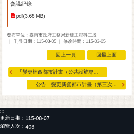
會議紀錄
RSS
pdf(3.68 MB)
訂
閱
電
發布單位：臺南市政府工務局新建工程科三股
子
刊登日期：115-03-05
修改時間：115-03-05
報
回上一頁
回最上面
市
民
信
「變更楠西都市計畫（公共設施專...
箱
公告「變更新營都市計畫（第三次...
English
日
本
:::
語
更新日期：
115-08-07
瀏覽人次：
408
隱