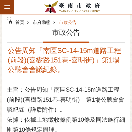
:::
搜
:::
跳到主要內容區塊
尋
:::
進
首頁
市府動態
市政公告
階
市政公告
搜
尋
公告周知「南區SC-14-15m道路工程
精彩府城
(前段)(喜樹路151巷-喜明街)」第1場
市府動態
公聽會會議紀錄。
市府團隊
主旨：公告周知「南區SC-14-15m道路工程
主題服務
(前段)(喜樹路151巷-喜明街)」第1場公聽會會
議紀錄（詳后附件）。
市政資訊
依據：依據土地徵收條例第10條及同法施行細
市民互動
則第10條規定辦理。