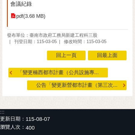
會議紀錄
RSS
pdf(3.68 MB)
訂
閱
電
發布單位：臺南市政府工務局新建工程科三股
子
刊登日期：115-03-05
修改時間：115-03-05
報
回上一頁
回最上面
市
民
信
「變更楠西都市計畫（公共設施專...
箱
公告「變更新營都市計畫（第三次...
English
日
本
:::
語
更新日期：
115-08-07
瀏覽人次：
400
隱