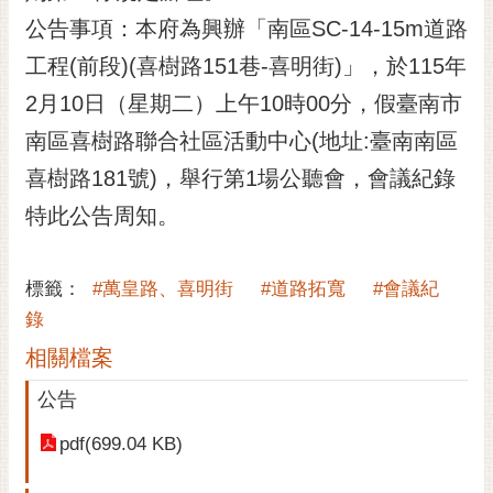
公告事項：本府為興辦「南區SC-14-15m道路
黃
偉
工程(前段)(喜樹路151巷-喜明街)」，於115年
哲
2月10日（星期二）上午10時00分，假臺南市
螢
南區喜樹路聯合社區活動中心(地址:臺南南區
光
花
喜樹路181號)，舉行第1場公聽會，會議紀錄
泉
特此公告周知。
桐
花
標籤：
#萬皇路、喜明街
#道路拓寬
#會議紀
祭
錄
網
相關檔案
站
導
公告
覽
pdf(699.04 KB)
訂
閱