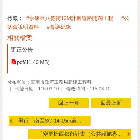
黃
偉
標籤：
#永康區八德街12M計畫道路開闢工程
#公
哲
聽會說明資料
#會議紀錄
螢
相關檔案
光
更正公告
花
泉
pdf(11.40 MB)
桐
花
發布單位：臺南市政府工務局新建工程科
祭
刊登日期：115-03-10
修改時間：115-03-10
網
回上一頁
回最上面
站
導
覽
舉行「南區SC-14-15m道...
訂
「變更楠西都市計畫（公共設施專...
閱