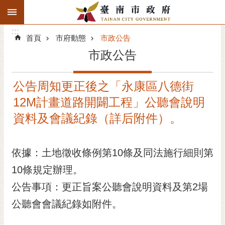
:::
搜
:::
跳到主要內容區塊
尋
:::
進
首頁
市府動態
市政公告
階
市政公告
搜
尋
公告周知更正後之「永康區八德街
精彩府城
12M計畫道路開闢工程」公聽會說明
市府動態
資料及會議紀錄（詳后附件）。
市府團隊
依據：土地徵收條例第10條及同法施行細則第
主題服務
10條規定辦理。
公告事項：更正旨案公聽會說明資料及第2場
市政資訊
公聽會會議紀錄如附件。
市民互動