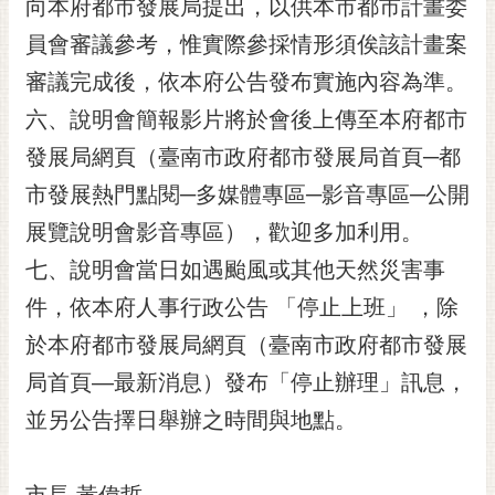
私
向本府都市發展局提出，以供本市都市計畫委
權
員會審議參考，惟實際參採情形須俟該計畫案
及
審議完成後，依本府公告發布實施內容為準。
安
全
六、說明會簡報影片將於會後上傳至本府都市
政
發展局網頁（臺南市政府都市發展局首頁─都
策
市發展熱門點閱─多媒體專區─影音專區─公開
網
站
展覽說明會影音專區），歡迎多加利用。
資
七、說明會當日如遇颱風或其他天然災害事
料
開
件，依本府人事行政公告 「停止上班」 ，除
放
於本府都市發展局網頁（臺南市政府都市發展
宣
告
局首頁—最新消息）發布「停止辦理」訊息，
並另公告擇日舉辦之時間與地點。
市
府
交
市長 黃偉哲