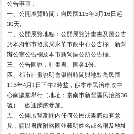
公告事項：
RSS
一、公開展覽時間：自民國115年3月16日起
訂
30天。
閱
電
二、公開展覽地點：公開展覽計畫書及圖公告
子
於本府都市發展局永華市政中心公告欄、新營
報
辦公室公告欄及本市新營區公所公告欄。
市
民
三、公告圖說：計畫書、圖各1份。
信
四、都市計畫說明會舉辦時間與地點為民國
箱
115年4月1日下午2時整，假本市民治市政中
English
心南瀛堂舉行（地址：臺南市新營區民治路36
日
號），歡迎踴躍參加。
本
語
五、公開展覽期間內任何公民或團體如有意
見，請以書面附略圖並載明姓名或名稱及地址
隱