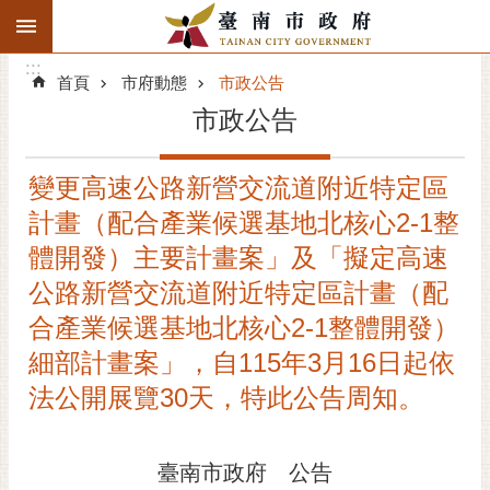
:::
搜
:::
跳到主要內容區塊
尋
:::
進
首頁
市府動態
市政公告
階
市政公告
搜
尋
變更高速公路新營交流道附近特定區
精彩府城
計畫（配合產業候選基地北核心2-1整
市府動態
體開發）主要計畫案」及「擬定高速
公路新營交流道附近特定區計畫（配
市府團隊
合產業候選基地北核心2-1整體開發）
主題服務
細部計畫案」，自115年3月16日起依
法公開展覽30天，特此公告周知。
市政資訊
市民互動
臺南市政府 公告