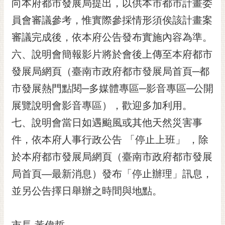
私
向本府都市發展局提出，以供本市都市計畫委
權
員會審議參考，惟實際參採情形須俟該計畫案
及
審議完成後，依本府公告發布實施內容為準。
安
全
六、說明會簡報影片將於會後上傳至本府都市
政
發展局網頁（臺南市政府都市發展局首頁─都
策
市發展熱門點閱─多媒體專區─影音專區─公開
網
站
展覽說明會影音專區），歡迎多加利用。
資
七、說明會當日如遇颱風或其他天然災害事
料
開
件，依本府人事行政公告 「停止上班」 ，除
放
於本府都市發展局網頁（臺南市政府都市發展
宣
告
局首頁—最新消息）發布「停止辦理」訊息，
並另公告擇日舉辦之時間與地點。
市
府
交
市長 黃偉哲