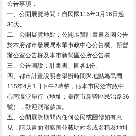
公告事項：
RSS
一、公開展覽時間：自民國115年3月16日起
訂
30天。
閱
電
二、公開展覽地點：公開展覽計畫書及圖公告
子
於本府都市發展局永華市政中心公告欄、新營
報
辦公室公告欄及本市新營區公所公告欄。
市
民
三、公告圖說：計畫書、圖各1份。
信
四、都市計畫說明會舉辦時間與地點為民國
箱
115年4月1日下午2時整，假本市民治市政中
English
心南瀛堂舉行（地址：臺南市新營區民治路36
日
號），歡迎踴躍參加。
本
語
五、公開展覽期間內任何公民或團體如有意
見，請以書面附略圖並載明姓名或名稱及地址
隱