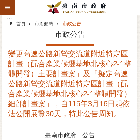
:::
搜
:::
跳到主要內容區塊
尋
:::
進
首頁
市府動態
市政公告
階
市政公告
搜
尋
變更高速公路新營交流道附近特定區
精彩府城
計畫（配合產業候選基地北核心2-1整
市府動態
體開發）主要計畫案」及「擬定高速
公路新營交流道附近特定區計畫（配
市府團隊
合產業候選基地北核心2-1整體開發）
主題服務
細部計畫案」，自115年3月16日起依
法公開展覽30天，特此公告周知。
市政資訊
市民互動
臺南市政府 公告