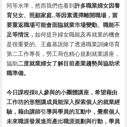
同等水準，然而我們也看到
許多職業婦女因養
RSS
育兒女、照顧家庭..等因素選擇離開職場，當
訂
閱
要重返職場可能會面臨就業市場變動、職能不
電
足等情況，
如何提升婦女職能及再就業的機會
子
報
是很重要的。王鑫基說除了透過職業訓練培育
第二工作專長，勞工局也精心規劃就業講座，
市
民
協助
二度就業婦女了解目前產業趨勢與協助求
信
職準備。
箱
English
今日課程採8人參與的小團體講座，希望藉由
日
工作坊的形態讓成員能深入探索個人的
就業經
本
語
驗，藉由講師引導與學員的互動中，覺察個人
未來職涯發展進而產出職涯規劃與行動，學員
隱