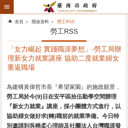
:::
搜
:::
跳到主要內容區塊
尋
:::
進
首頁
開放資料
勞工RSS
階
勞工RSS
搜
尋
「女力崛起 實踐職涯夢想」-勞工局辦
精彩府城
理新女力就業講座 協助二度就業婦女
市府動態
重返職場
市府團隊
為建構黃偉哲市長『希望家園』的施政願景，
主題服務
勞工局於今(9)日在安平區拾伍勤學空間辦理
『新女力就業』講座，採小團體方式進行，以
市政資訊
協助婦女做好求(轉)職前的就業準備
。
今日特
市民互動
別邀請到吳曉柔心理師及社團法人台灣職涯發