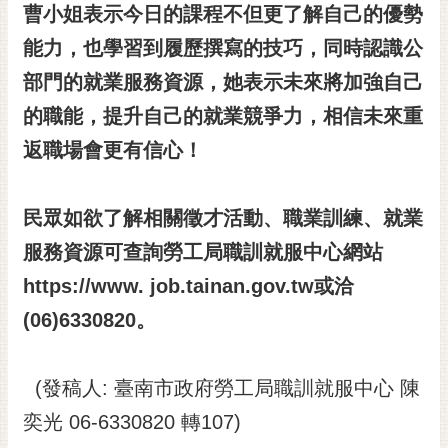
私
曹小姐表示
今日的課程不但更了解自己的優勢
權
能力，也學習到履歷撰寫的技巧
，
同時認識公
及
安
部門的就業服務資源，她表示未來將加強自己
全
的職能，提升自己的就業競爭力
，
相信未來重
政
策
返職場會更有信心
！
網
站
民眾如欲
了解相關徵才活動、職業訓練、就業
資
服務資源可查詢
勞工局職訓就服中心網站
料
開
https://www. job.tainan.gov.tw或洽
放
(06)6330820。
宣
告
市
(發稿人: 臺南市政府勞工局職訓就服中心 陳
府
奕光 06-6330820 轉107)
交