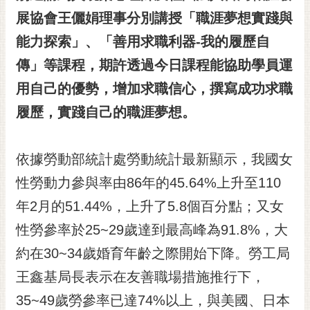
展協會王儷娟理事分別講授「職涯夢想實踐與
黃
偉
能力探索」、「善用求職利器-我的履歷自
哲
傳」等課程，期許透過今日課程能協助學員運
螢
用自己的優勢，增加求職信心，撰寫成功求職
光
花
履歷
，
實踐自己的職涯夢想。
泉
桐
依據勞動部統計處勞動統計最新顯示，我國女
花
性勞動力參與率由86年的45.64%上升至110
祭
年2月的51.44%，上升了5.8個百分點；又女
網
性勞參率於25~29歲達到最高峰為91.8%，大
站
導
約在30~34歲婚育年齡之際開始下降。勞工局
覽
王鑫基局長表示在友善職場措施推行下，
訂
35~49歲勞參率已達74%以上，與美國、日本
閱