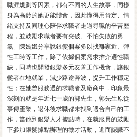
私
職涯規劃等因素，都有不同的人生故事，同樣
權
身為高齡的她更能體會，因此懂得用肯定、情
及
安
緒支持及同理心陪伴求職者走過尋職的辛苦歷
全
程，並鼓勵求職者要有突破、不怕失敗的勇
政
策
氣。陳嬌娥分享說銀髮個案多以找離家近、彈
網
性工時等工作，除了依據個案需求推介適性職
站
缺，同時也開發銀髮多元友善工作機會，讓銀
資
料
髮者在地就業，減少路途奔波，提升工作穩定
開
性；在她曾服務過的求職者及廠商中，印象最
放
宣
深刻的就是年近七十歲的郭先生，郭先生原從
告
事傳產業，退休後求職都未找到適合自己的工
市
作，當他到銀髮人才據點時，在就服員的鼓勵
府
下參加銀髮據點辦理的徵才活動，進而認識不
交