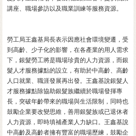
黃
講座、職場參訪以及職業訓練等服務資源。
偉
哲
螢
勞工局王鑫基局長表示因應社會環境變遷，受
光
花
到高齡、少子化的影響，在各產業的用人需求
泉
下，銀髮勞工將是職場珍貴的人力資源，而銀
桐
髮人才服務據點的設立，有助於中高齡、高齡
花
人口就業、職涯發展再出發。王鑫基說銀髮人
祭
才服務據點除協助銀髮族繼續於職場發揮專
網
長，突破年齡帶來的職場與生活限制，同時也
站
導
鼓勵企業要改變思維，善用銀髮族或已退休者
覽
人力資源，即時填補產業人力缺口。王鑫基說
訂
中高齡及高齡者擁有豐富的職場歷練，鼓勵企
閱