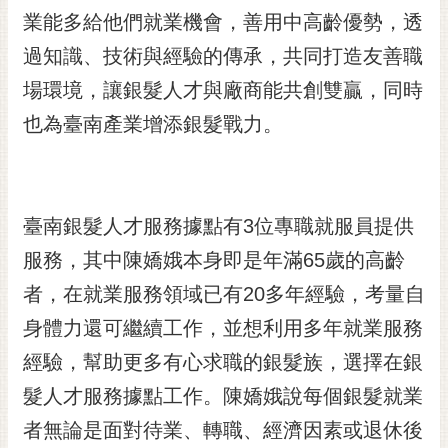
RSS
業能多給他們就業機會，善用中高齡優勢，透
過知識、技術與經驗的傳承，共同打造友善職
訂
閱
場環境，讓銀髮人才與廠商能共創雙贏，同時
電
也為臺南產業增添銀髮戰力。
子
報
市
民
臺南銀髮人才服務據點有3位專職就服員提供
信
服務，其中陳嬌娥本身即是年滿65歲的高齡
箱
者，在就業服務領域已有20多年經驗，考量自
English
身體力還可繼續工作，並想利用多年就業服務
日
本
經驗，幫助更多有心求職的銀髮族，選擇在銀
語
髮人才服務據點工作。陳嬌娥說每個銀髮就業
者無論是面對待業、轉職、經濟因素或退休後
隱