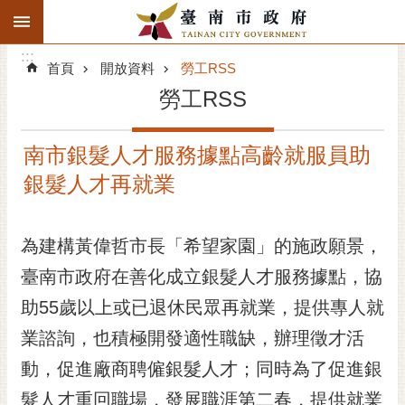
:::
搜
:::
跳到主要內容區塊
尋
:::
進
首頁
開放資料
勞工RSS
階
勞工RSS
搜
尋
南市銀髮人才服務據點高齡就服員助
精彩府城
銀髮人才再就業
市府動態
為建構黃偉哲市長「希望家園」的施政願景，
市府團隊
臺南市政府在善化成立銀髮人才服務據點，協
主題服務
助55歲以上或已退休民眾再就業，提供專人就
市政資訊
業諮詢，也積極開發適性職缺，辦理徵才活
動，促進廠商聘僱銀髮人才；同時為了促進銀
市民互動
髮人才重回職場，發展職涯第二春，提供就業