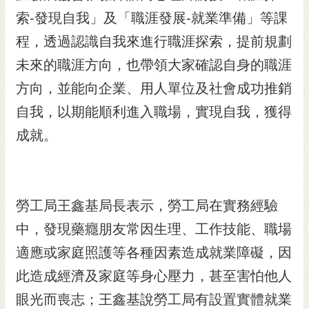
索-發現自我」及「職涯發展-就業準備」等課
黃
偉
程，透過認識自我來進行職涯探索，提前規劃
哲
未來的職涯方向，也帶領大家確認自身的職涯
螢
方向，並能向企業、用人單位及社會成功推銷
光
花
自我，以期能順利進入職場，實現自我，獲得
泉
成就。
桐
花
祭
勞工局王鑫基局長表示，勞工局在實務經驗
網
中，發現藥癮朋友常因生理、工作技能、職場
站
導
適應或家庭照護等各種因素造成就業障礙，因
覽
此造成經濟及家庭等身心壓力，甚至害怕他人
訂
眼光而喪志；王鑫基說勞工局有設置實體就業
閱