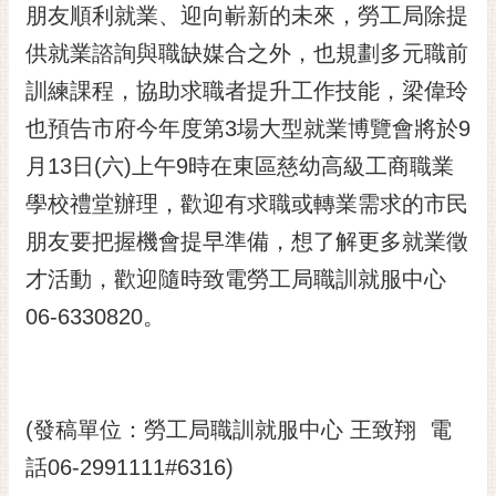
私
朋友順利就業、迎向嶄新的未來，勞工局除提
權
供就業諮詢與職缺媒合之外，也規劃多元職前
及
安
訓練課程，協助求職者提升工作技能，梁偉玲
全
也預告市府今年度第3場大型就業博覽會將於9
政
策
月13日(六)上午9時在東區慈幼高級工商職業
網
學校禮堂辦理，歡迎有求職或轉業需求的市民
站
朋友要把握機會提早準備，想了解更多就業徵
資
才活動，歡迎隨時致電勞工局職訓就服中心
料
開
06-6330820。
放
宣
告
市
(發稿單位：勞工局職訓就服中心 王致翔 電
府
話06-2991111#6316)
交