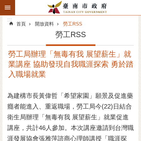
:::
搜
:::
跳到主要內容區塊
尋
:::
進
首頁
開放資料
勞工RSS
階
勞工RSS
搜
尋
勞工局辦理「無毒有我 展望薪生」就
精彩府城
業講座 協助發現自我職涯探索 勇於踏
市府動態
入職場就業
市府團隊
為建構市長黃偉哲「希望家園」願景及促進藥
主題服務
癮者能進入、重返職場，勞工局今(22)日結合
衛生局辦理「無毒有我 展望薪生」就業促進
市政資訊
講座，共計46人參加。本次講座邀請到台灣職
市民互動
涯發展協會張雅萍諮商心理師講授「職涯探