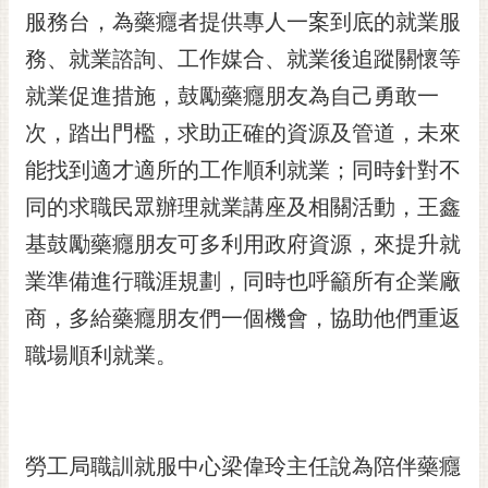
服務台，為藥癮者提供專人一案到底的就業服
RSS
務、就業諮詢、工作媒合、就業後追蹤關懷等
訂
閱
就業促進措施，鼓勵藥癮朋友為自己勇敢一
電
次，踏出門檻，求助正確的資源及管道，未來
子
報
能找到適才適所的工作順利就業；同時針對不
同的求職民眾辦理就業講座及相關活動，王鑫
市
民
基鼓勵藥癮朋友可多利用政府資源，來提升就
信
業準備進行職涯規劃，同時也呼籲所有企業廠
箱
商，多給藥癮朋友們一個機會，協助他們重返
English
職場順利就業。
日
本
語
勞工局職訓就服中心梁偉玲主任說為陪伴藥癮
隱