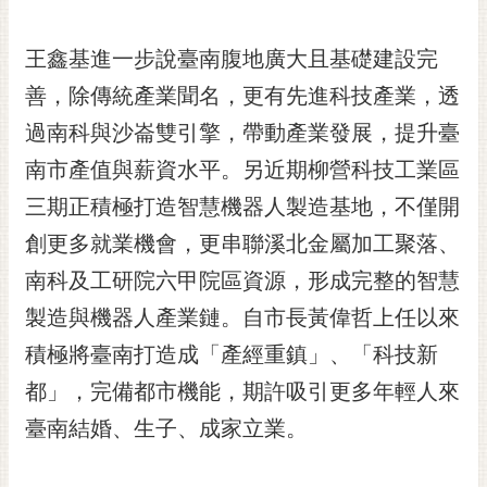
RSS
王鑫基進一步說臺南腹地廣大且基礎建設完
訂
閱
善，除傳統產業聞名，更有先進科技產業，透
電
過南科與沙崙雙引擎，帶動產業發展，提升臺
子
報
南市產值與薪資水平。另近期柳營科技工業區
三期正積極打造智慧機器人製造基地，不僅開
市
民
創更多就業機會，更串聯溪北金屬加工聚落、
信
南科及工研院六甲院區資源，形成完整的智慧
箱
製造與機器人產業鏈。自市長黃偉哲上任以來
English
積極將臺南打造成「產經重鎮」、「科技新
日
都」，完備都市機能，期許吸引更多年輕人來
本
語
臺南結婚、生子、成家立業。
隱