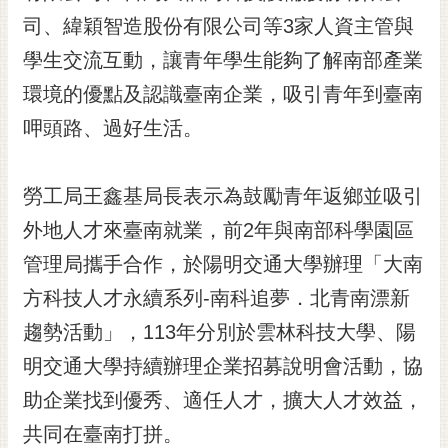
司、緯穎智造股份有限公司等3家人資主管與
黃
偉
學生交流互動，讓青年學生能夠了解南部產業
哲
環境的優點及認識臺南企業，吸引青年到臺南
螢
呷頭路、過好生活。
光
花
泉
勞工局王鑫基局長表示為鼓勵青年返鄉並吸引
桐
外地人才來臺南就業，前2年與南部科學園區
花
管理局攜手合作，於陽明交通大學辦理「大南
祭
方科技人才永續系列-南科追夢．北青南漂新
網
趨勢活動」，113年分別於雲林科技大學、陽
站
導
明交通大學持續辦理企業招募說明會活動，協
覽
助企業找到優秀、適任人才，擴大人才效益，
訂
共同在臺南打拼。
閱