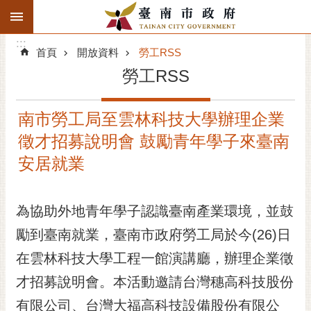
:::
搜
:::
跳到主要內容區塊
尋
:::
進
首頁
開放資料
勞工RSS
階
勞工RSS
搜
尋
南市勞工局至雲林科技大學辦理企業
精彩府城
徵才招募說明會 鼓勵青年學子來臺南
市府動態
安居就業
市府團隊
為協助外地青年學子認識臺南產業環境，並鼓
主題服務
勵到臺南就業，臺南市政府勞工局於今(26)日
在雲林科技大學工程一館演講廳，辦理企業徵
市政資訊
才招募說明會。本活動邀請台灣穗高科技股份
市民互動
有限公司、台灣大福高科技設備股份有限公