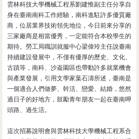
私
雲林科技大學機械工程系劉建惟副主任分享自
權
身在臺南南科工作經驗，南科進駐許多優質廠
及
安
商，位居業界技術領先地位，今日前來分享的
全
三家廠商是相當優秀，一定能符合本校學生的
政
策
期待。勞工局職訓就服中心梁偉玲主任說臺南
網
持續建設發展中，不僅有優厚的歷史、文化、
站
古蹟等，南科、沙崙園區也帶動許多就業機會
資
與產業發展，引用文學家葉石濤所述，臺南是
料
開
一個適合人們做夢、幹活、戀愛、結婚，悠然
放
過日子的好地方，鼓勵青年朋友一起在臺南呷
宣
告
頭路、過生活。
市
府
這次招募說明會與雲林科技大學機械工程系合
交