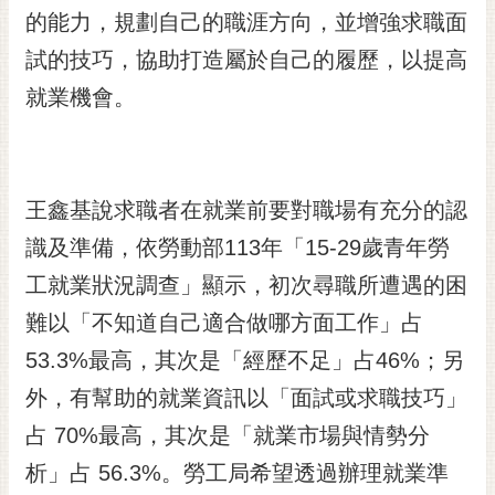
的能力，規劃自己的職涯方向，並增強求職面
RSS
試的技巧，協助打造屬於自己的履歷，以提高
訂
閱
就業機會。
電
子
報
王鑫基說求職者在就業前要對職場有充分的認
市
民
識及準備，依勞動部113年「15-29歲青年勞
信
工就業狀況調查」顯示，初次尋職所遭遇的困
箱
難以「不知道自己適合做哪方面工作」占
English
53.3%最高，其次是「經歷不足」占46%；另
日
外，有幫助的就業資訊以「面試或求職技巧」
本
語
占 70%最高，其次是「就業市場與情勢分
析」占 56.3%。勞工局希望透過辦理就業準
隱