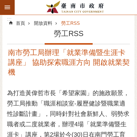
:::
搜
:::
跳到主要內容區塊
尋
:::
進
首頁
開放資料
勞工RSS
階
勞工RSS
搜
尋
南市勞工局辦理「就業準備暨生涯卡
精彩府城
講座」 協助探索職涯方向 開啟就業契
市府動態
機
市府團隊
為打造黃偉哲市長「希望家園」的施政願景，
主題服務
勞工局推動「職涯相談室-履歷健診暨職業適
性診斷計畫」，同時針對社會新鮮人、弱勢求
市政資訊
職者或二度就業者，辦理4場「就業準備暨生
市民互動
涯卡」講座，第2場於今(30)日在南門勞工育