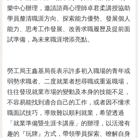
樂中心辦理，邀請諮商心理師卓君柔講授協助
黃
偉
學員釐清職涯方向、探索能力優勢、發展個人
哲
能力、思考工作發展、改善求職履歷及提前面
螢
試準備，為未來職涯增添亮點。
光
花
泉
桐
勞工局王鑫基局長表示許多初入職場的青年或
花
弱勢求職者、二度就業者想尋職或重返職場，
祭
往往發現就業市場的變動及本身的技能不足，
網
不容易能找到適合自己的工作，或者因不懂求
站
導
職面試技巧，導致難以順利就業，希望透過
覽
「就業準備暨生涯卡講座」的辦理，以活潑有
訂
趣的『玩牌』方式，帶領學員探索、暸解自身
閱