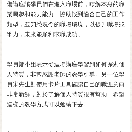
私
備講座讓學員們在進入職場前，瞭解本身的職
權
業興趣和能力能力，協助找到適合自己的工作
及
安
類型，並知悉現今的職場環境，以提升職場競
全
爭力，未來能順利求職成功。
政
策
網
站
學員鄭小姐表示從這場講座學習到如何探索個
資
人特質，非常感謝老師的教學引導。另一位學
料
開
員宋先生對使用卡片工具確認自己的職涯意向
放
非常新鮮，對於了解個人特質很有幫助，希望
宣
告
這樣的教學方式可以延續下去。
市
府
交