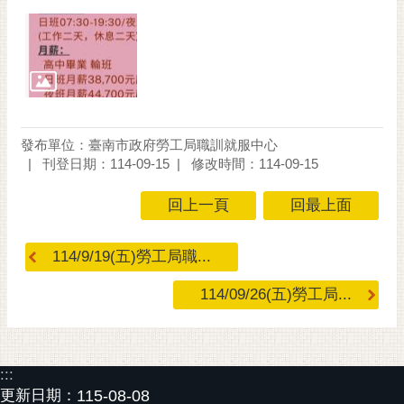
私
權
及
安
全
政
策
發布單位：臺南市政府勞工局職訓就服中心
網
刊登日期：114-09-15
修改時間：114-09-15
站
回上一頁
回最上面
資
料
開
114/9/19(五)勞工局職...
放
宣
114/09/26(五)勞工局...
告
市
府
:::
交
更新日期：
115-08-08