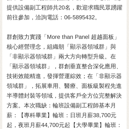
提供設備副工程師共20名，歡迎求職民眾踴躍
黃
偉
前往參加，洽詢電話：06-5895432。
哲
螢
群創致力實踐「More than Panel 超越面板」
光
花
核心經營理念，組織朝「顯示器領域群」與
泉
「非顯示器領域群」兩大方向轉型升級。在
桐
「顯示器領域群」，群創垂直整合深化應用、
花
技術效能精進，發揮營運綜效；在「非顯示器
祭
領域群」，拓展車用、醫療、面板級製程先進
網
半導體封裝等領域，提供客戶全方位完整解決
站
導
方案。本次職缺：輪班設備副工程師基本月
覽
薪：【專科畢業】輪班：日班月薪38,700元
訂
起，夜班月薪44,700元起【大學畢業】輪班：
閱