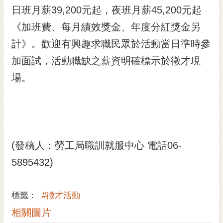
日班月薪39,200元起，夜班月薪45,200元起
RSS
《加班費、每月績效獎金、年度分紅獎金另
訂
閱
計》。歡迎有興趣求職民眾於活動當日準時參
電
加面試，活動職缺之薪資明確標示於徵才現
子
報
場。
市
民
信
箱
(發稿人：勞工局職訓就服中心 電話06-
English
5895432)
日
本
語
標籤：
#徵才活動
相關圖片
隱