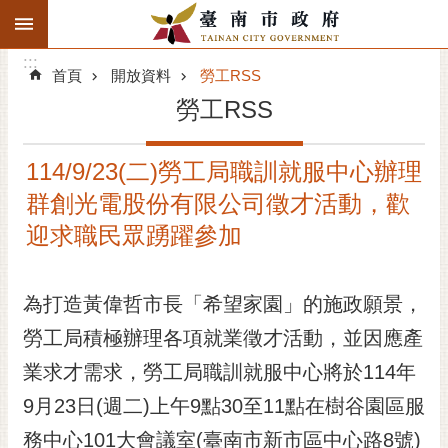
:::
搜
:::
跳到主要內容區塊
尋
:::
進
首頁
開放資料
勞工RSS
階
勞工RSS
搜
尋
114/9/23(二)勞工局職訓就服中心辦理
精彩府城
群創光電股份有限公司徵才活動，歡
市府動態
迎求職民眾踴躍參加
市府團隊
為打造黃偉哲市長「希望家園」的施政願景，
主題服務
勞工局積極辦理各項就業徵才活動，並因應產
業求才需求，勞工局職訓就服中心將於114年
市政資訊
9月23日(週二)上午9點30至11點在樹谷園區服
市民互動
務中心101大會議室(臺南市新市區中心路8號)