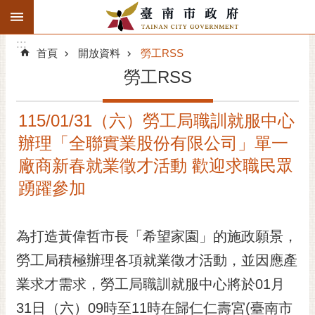
:::
搜
:::
跳到主要內容區塊
尋
:::
進
首頁
開放資料
勞工RSS
階
勞工RSS
搜
尋
115/01/31（六）勞工局職訓就服中心
精彩府城
辦理「全聯實業股份有限公司」單一
市府動態
廠商新春就業徵才活動 歡迎求職民眾
踴躍參加
市府團隊
主題服務
為打造黃偉哲市長「希望家園」的施政願景，
勞工局積極辦理各項就業徵才活動，並因應產
市政資訊
業求才需求，勞工局職訓就服中心將於01月
市民互動
31日（六）09時至11時在歸仁仁壽宮(臺南市