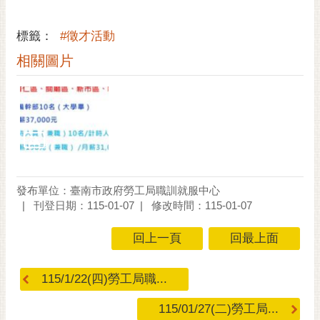
RSS
標籤：
#徵才活動
訂
閱
相關圖片
電
子
報
市
民
信
箱
發布單位：臺南市政府勞工局職訓就服中心
刊登日期：115-01-07
修改時間：115-01-07
English
回上一頁
回最上面
日
本
語
115/1/22(四)勞工局職...
隱
115/01/27(二)勞工局...