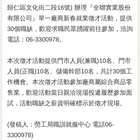
歸仁區文化街二段16號) 辦理『全聯實業股份
黃
偉
有限公司』單一廠商新春就業徵才活動，提供
哲
30個職缺，歡迎求職民眾踴躍前往參加，洽詢
螢
電話：06-3300978。
光
花
泉
本次徵才活動提供門市人員(兼職)10名、門市
桐
人員(正職)10名、儲備幹部10名，共計30個工
花
作機會。本次徵才活動參加廠商屬綜合商品零
祭
售業，歡迎活動當日親洽現場投遞履歷參加面
網
試，活動職缺之薪資明確標示於徵才現場。
站
導
覽
(發稿人：勞工局職訓就服中心 電話06-
訂
3300978)
閱