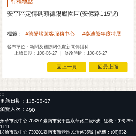
行程地點
黃
安平區定情碼頭德陽艦園區(安億路115號)
偉
哲
標籤：
#德陽艦遊客服務中心
#泰迪熊年度特展
螢
光
發布單位：新聞及國際關係處新聞傳播科
花
上版日期：108-06-27
修改時間：108-06-27
泉
回上一頁
回最上面
桐
花
祭
:::
網
更新日期：
115-08-07
站
瀏覽人次：
導
490
覽
永華市政中心 708201臺南市安平區永華路二段6號 | 總機：(06)299-
1111
訂
民治市政中心 730201臺南市新營區民治路36號 | 總機：(06)632-
閱