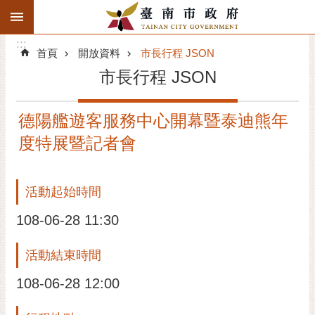
:::
搜
:::
跳到主要內容區塊
尋
:::
進
首頁
開放資料
市長行程 JSON
階
市長行程 JSON
搜
尋
德陽艦遊客服務中心開幕暨泰迪熊年
精彩府城
度特展暨記者會
市府動態
活動起始時間
市府團隊
108-06-28 11:30
主題服務
活動結束時間
市政資訊
108-06-28 12:00
市民互動