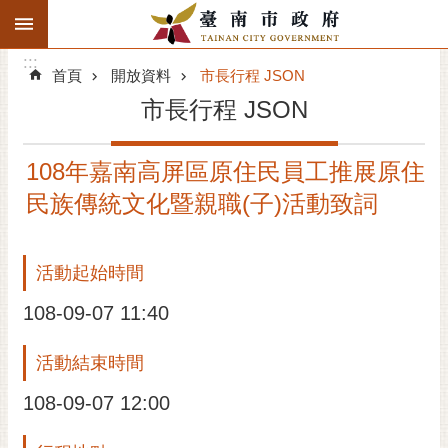
:::
搜
:::
跳到主要內容區塊
尋
:::
進
首頁
開放資料
市長行程 JSON
階
市長行程 JSON
搜
尋
108年嘉南高屏區原住民員工推展原住
精彩府城
民族傳統文化暨親職(子)活動致詞
市府動態
活動起始時間
市府團隊
108-09-07 11:40
主題服務
活動結束時間
市政資訊
108-09-07 12:00
市民互動