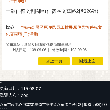
行程地點
黃
十鼓仁德文創園區(仁德區文華路2段326號)
偉
哲
標籤：
#嘉南高屏區原住民員工推展原住民族傳統文
螢
光
化暨親職(子)活動
花
泉
發布單位：新聞及國際關係處新聞傳播科
上版日期：108-09-06
修改時間：108-09-06
桐
花
回上一頁
回最上面
祭
網
站
:::
導
更新日期：
115-08-07
覽
瀏覽人次：
299
訂
永華市政中心 708201臺南市安平區永華路二段6號 | 總機：(06)299-
1111
閱