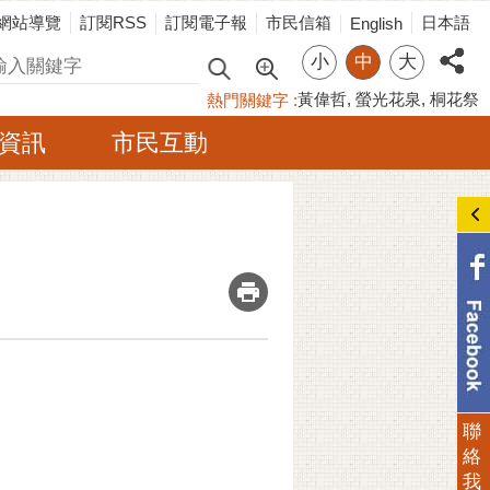
網站導覽
訂閱RSS
訂閱電子報
市民信箱
日本語
English
小
中
大
尋
黃偉哲
螢光花泉
桐花祭
熱門關鍵字
資訊
市民互動
_
聯
絡
我