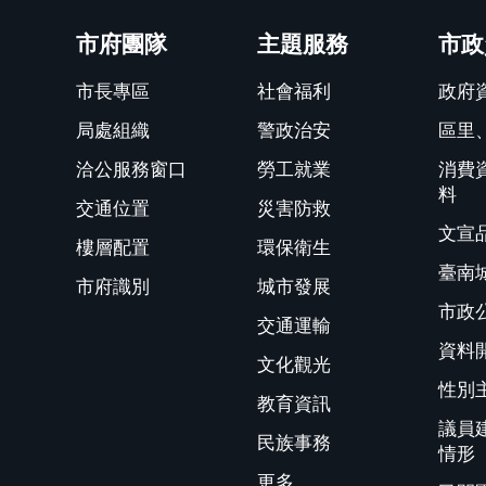
關閉
市府團隊
主題服務
市政
市長專區
社會福利
政府
局處組織
警政治安
區里
洽公服務窗口
勞工就業
消費
料
交通位置
災害防救
文宣
樓層配置
環保衛生
臺南
市府識別
城市發展
市政
交通運輸
資料
文化觀光
性別
教育資訊
議員
民族事務
情形
更多...