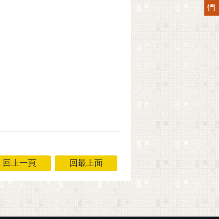
們
回上一頁
回最上面