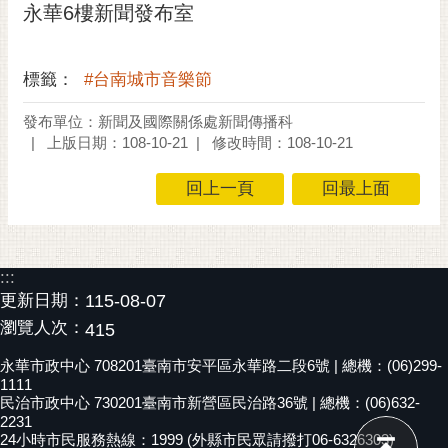
永華6樓新聞發布室
黃
偉
哲
標籤：
#台南城市音樂節
螢
發布單位：新聞及國際關係處新聞傳播科
光
上版日期：108-10-21
修改時間：108-10-21
花
泉
回上一頁
回最上面
桐
花
祭
:::
更新日期：
115-08-07
網
瀏覽人次：
415
站
導
永華市政中心 708201臺南市安平區永華路二段6號 | 總機：(06)299-
覽
1111
民治市政中心 730201臺南市新營區民治路36號 | 總機：(06)632-
2231
訂
24小時市民服務熱線：1999 (外縣市民眾請撥打06-6326303)
閱