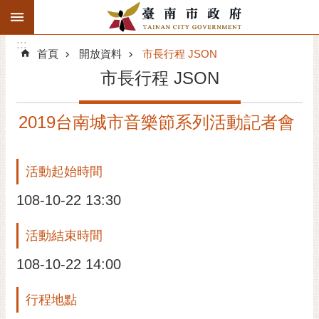
:::
搜
:::
跳到主要內容區塊
尋
:::
進
首頁
開放資料
市長行程 JSON
階
市長行程 JSON
搜
尋
2019台南城市音樂節系列活動記者會
精彩府城
市府動態
活動起始時間
市府團隊
108-10-22 13:30
主題服務
活動結束時間
108-10-22 14:00
市政資訊
行程地點
市民互動